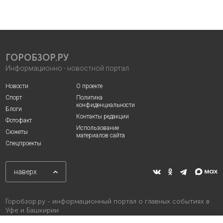
ГОРОБЗОР.РУ
Информационно - новостной портал
Новости
О проекте
Спорт
Политика
конфиденциальности
Блоги
Контакты редакции
Фотофакт
Использование
Сюжеты
материалов сайта
Спецпроекты
наверх
Горобзор.ру - информационный портал о главных событиях в
Уфе и Башкирии