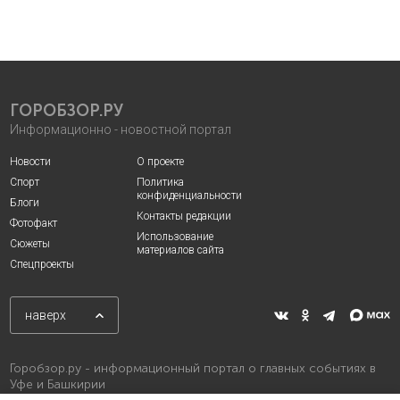
ГОРОБЗОР.РУ
Информационно - новостной портал
Новости
О проекте
Спорт
Политика
конфиденциальности
Блоги
Контакты редакции
Фотофакт
Использование
Сюжеты
материалов сайта
Спецпроекты
наверх
Горобзор.ру - информационный портал о главных событиях в
Уфе и Башкирии