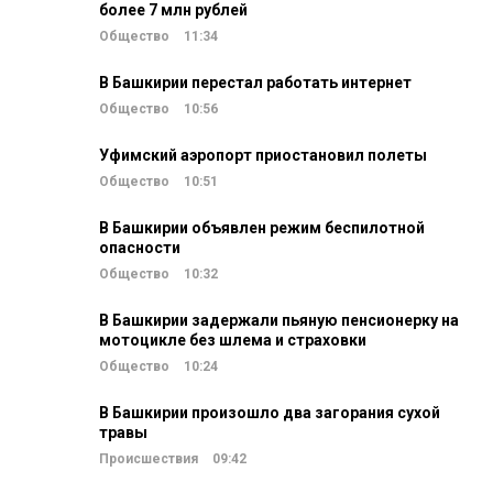
более 7 млн рублей
Общество
11:34
В Башкирии перестал работать интернет
Общество
10:56
Уфимский аэропорт приостановил полеты
Общество
10:51
В Башкирии объявлен режим беспилотной
опасности
Общество
10:32
В Башкирии задержали пьяную пенсионерку на
мотоцикле без шлема и страховки
Общество
10:24
В Башкирии произошло два загорания сухой
травы
Происшествия
09:42