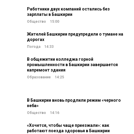
Работники двух компаний остались без
зарплаты в Башкирии
Общество
15:00
Жителей Башкирии предупредили о тумане на
дорогах
Погода
14:33
В общежитии колледжа горной
промышленности в Башкирии завершается
капремонт здания
Образование
14:25
В Башкирии вновь продлили режим «черного
неба»
Общество
14:16
«Хочется, чтобы чаще приезжали»: как
работают поезда здоровья в Башкирии