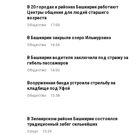
В 20 городах и районах Башкирии работают
Центры общения для людей старшего
возраста
Общество
17:00
В Башкирии закрыли озеро Ильмурзино
Общество
16:24
В Башкирии водителя заключили под стражу за
гибель пассажиров
Общество
16:02
Вооруженная банда устроила стрельбу на
кладбище под Уфой
Общество
15:38
В Зилаирском районе Башкирии состоялся
традиционный забег сильнейших
Спорт
15:29