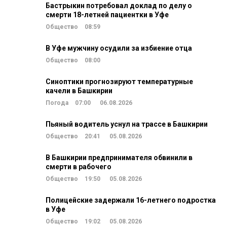
Бастрыкин потребовал доклад по делу о
смерти 18-летней пациентки в Уфе
Общество
08:59
В Уфе мужчину осудили за избиение отца
Общество
08:00
Синоптики прогнозируют температурные
качели в Башкирии
Погода
07:00
06.08.2026
Пьяный водитель уснул на трассе в Башкирии
Общество
20:41
05.08.2026
В Башкирии предпринимателя обвинили в
смерти в рабочего
Общество
19:50
05.08.2026
Полицейские задержали 16-летнего подростка
в Уфе
Общество
19:02
05.08.2026