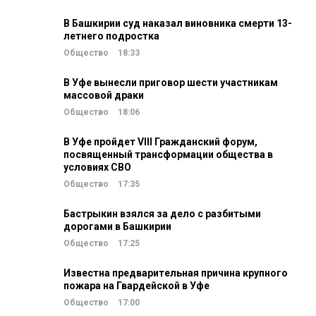
В Башкирии суд наказал виновника смерти 13-
летнего подростка
Общество
18:33
В Уфе вынесли приговор шести участникам
массовой драки
Общество
18:06
В Уфе пройдет VIII Гражданский форум,
посвященный трансформации общества в
условиях СВО
Общество
17:35
Бастрыкин взялся за дело с разбитыми
дорогами в Башкирии
Общество
17:25
Известна предварительная причина крупного
пожара на Гвардейской в Уфе
Общество
17:00