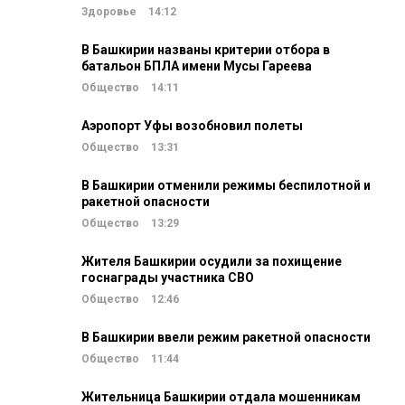
Здоровье
14:12
В Башкирии названы критерии отбора в
батальон БПЛА имени Мусы Гареева
Общество
14:11
Аэропорт Уфы возобновил полеты
Общество
13:31
В Башкирии отменили режимы беспилотной и
ракетной опасности
Общество
13:29
Жителя Башкирии осудили за похищение
госнаграды участника СВО
Общество
12:46
В Башкирии ввели режим ракетной опасности
Общество
11:44
Жительница Башкирии отдала мошенникам