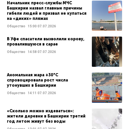
Начальник пресс-службы МЧС
Башкирии назвал главные причины
гибели людей и призвал не купаться
на «диких» пляжах
Общество
15:00
07.07.2026
В Уфе спасатели вызволили корову,
провалившуюся в сарае
Общество
14:58
07.07.2026
Аномальная жара +30°C
спровоцировала рост числа
утонувших в Башкирии
Общество
14:11
07.07.2026
«Сколько можно издеваться»:
жители деревни в Башкирии третий
год летом живут без воды
Общество
13:01
07.07.2026