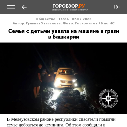
ГОРОБЗОР
.РУ
18+
ИНФОРМАЦИОННО - НОВОСТНОЙ ПОРТАЛ
Общество
11:24
07.07.2026
Автор: Гульназ Утяганова. Фото: Госкомитет РБ по ЧС
Семья с детьми увязла на машине в грязи
в Башкирии
В Мелеузовском районе республики спасатели помогли
семье добраться до кемпинга. Об этом сообщили в