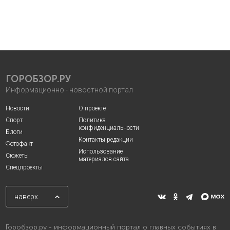
ГОРОБЗОР.РУ
Информационно - новостной портал
Новости
О проекте
Спорт
Политика
конфиденциальности
Блоги
Контакты редакции
Фотофакт
Использование
Сюжеты
материалов сайта
Спецпроекты
наверх
Горобзор.ру - информационный портал о главных событиях в