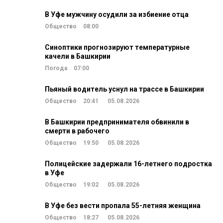
В Уфе мужчину осудили за избиение отца
Общество
08:00
Синоптики прогнозируют температурные
качели в Башкирии
Погода
07:00
Пьяный водитель уснул на трассе в Башкирии
Общество
20:41
05.08.2026
В Башкирии предпринимателя обвинили в
смерти в рабочего
Общество
19:50
05.08.2026
Полицейские задержали 16-летнего подростка
в Уфе
Общество
19:02
05.08.2026
В Уфе без вести пропала 55-летняя женщина
Общество
18:27
05.08.2026