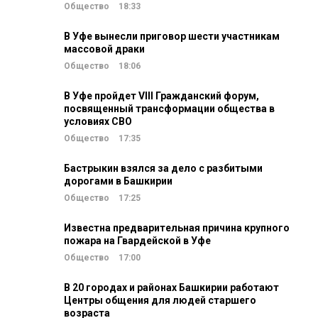
Общество
18:33
В Уфе вынесли приговор шести участникам
массовой драки
Общество
18:06
В Уфе пройдет VIII Гражданский форум,
посвященный трансформации общества в
условиях СВО
Общество
17:35
Бастрыкин взялся за дело с разбитыми
дорогами в Башкирии
Общество
17:25
Известна предварительная причина крупного
пожара на Гвардейской в Уфе
Общество
17:00
В 20 городах и районах Башкирии работают
Центры общения для людей старшего
возраста