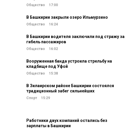
Общество
17:00
В Башкирии закрыли озеро Ильмурзино
Общество
16:24
В Башкирии водителя заключили под стражу за
гибель пассажиров
Общество
16:02
Вооруженная банда устроила стрельбу на
кладбище под Уфой
Общество
15:38
В Зилаирском районе Башкирии состоялся
традиционный забег сильнейших
Спорт
15:29
Работники двух компаний остались без
зарплаты в Башкирии