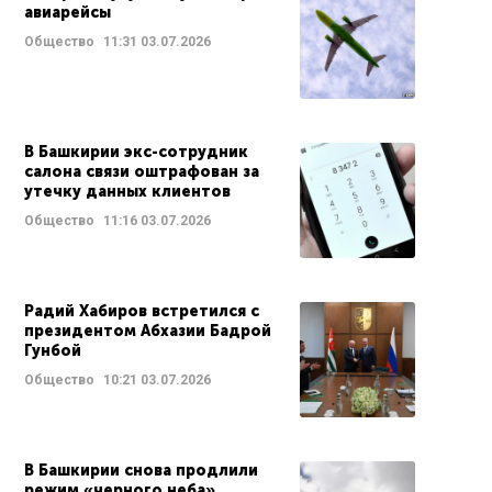
авиарейсы
Общество
11:31
03.07.2026
В Башкирии экс-сотрудник
салона связи оштрафован за
утечку данных клиентов
Общество
11:16
03.07.2026
Радий Хабиров встретился с
президентом Абхазии Бадрой
Гунбой
Общество
10:21
03.07.2026
В Башкирии снова продлили
режим «черного неба»