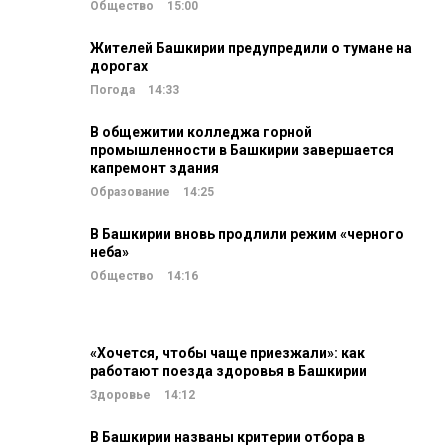
Общество
15:00
Жителей Башкирии предупредили о тумане на
дорогах
Погода
14:33
В общежитии колледжа горной
промышленности в Башкирии завершается
капремонт здания
Образование
14:25
В Башкирии вновь продлили режим «черного
неба»
Общество
14:16
«Хочется, чтобы чаще приезжали»: как
работают поезда здоровья в Башкирии
Здоровье
14:12
В Башкирии названы критерии отбора в