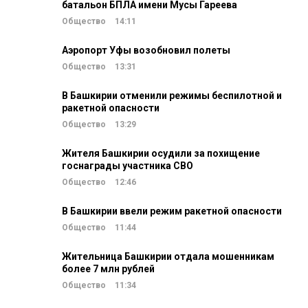
батальон БПЛА имени Мусы Гареева
Общество
14:11
Аэропорт Уфы возобновил полеты
Общество
13:31
В Башкирии отменили режимы беспилотной и
ракетной опасности
Общество
13:29
Жителя Башкирии осудили за похищение
госнаграды участника СВО
Общество
12:46
В Башкирии ввели режим ракетной опасности
Общество
11:44
Жительница Башкирии отдала мошенникам
более 7 млн рублей
Общество
11:34