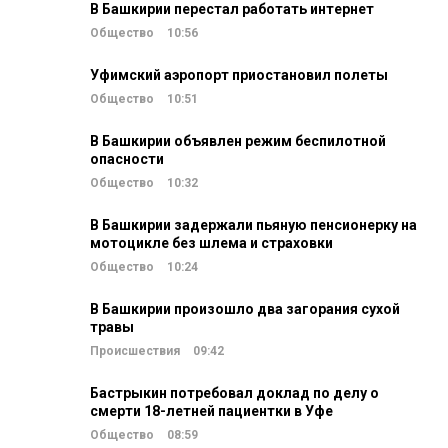
В Башкирии перестал работать интернет
Общество
10:56
Уфимский аэропорт приостановил полеты
Общество
10:51
В Башкирии объявлен режим беспилотной
опасности
Общество
10:32
В Башкирии задержали пьяную пенсионерку на
мотоцикле без шлема и страховки
Общество
10:24
В Башкирии произошло два загорания сухой
травы
Происшествия
09:42
Бастрыкин потребовал доклад по делу о
смерти 18-летней пациентки в Уфе
Общество
08:59