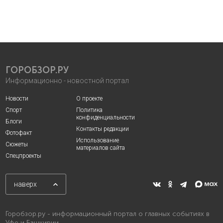
ГОРОБЗОР.РУ
Информационно - новостной портал
Новости
О проекте
Спорт
Политика
конфиденциальности
Блоги
Контакты редакции
Фотофакт
Использование
Сюжеты
материалов сайта
Спецпроекты
наверх
Горобзор.ру - информационный портал о главных событиях в
Уфе и Башкирии