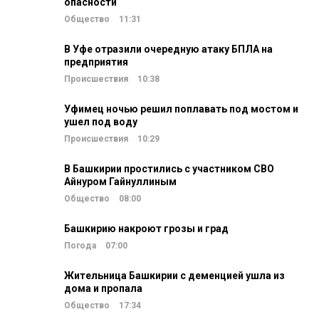
опасности
Общество
11:31
В Уфе отразили очередную атаку БПЛА на
предприятия
Происшествия
10:38
Уфимец ночью решил поплавать под мостом и
ушел под воду
Происшествия
10:29
В Башкирии простились с участником СВО
Айнуром Гайнуллиным
Общество
08:00
Башкирию накроют грозы и град
Погода
07:00
Жительница Башкирии с деменцией ушла из
дома и пропала
Общество
17:34