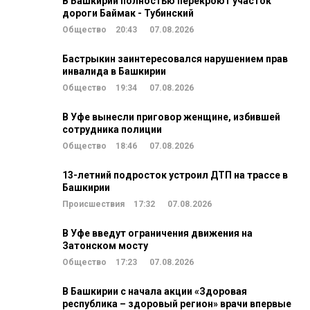
В Башкирии полностью перекроют участок
дороги Баймак - Тубинский
Общество
20:43
07.08.2026
Бастрыкин заинтересовался нарушением прав
инвалида в Башкирии
Общество
19:34
07.08.2026
В Уфе вынесли приговор женщине, избившей
сотрудника полиции
Общество
18:46
07.08.2026
13-летний подросток устроил ДТП на трассе в
Башкирии
Происшествия
17:32
07.08.2026
В Уфе введут ограничения движения на
Затонском мосту
Общество
17:23
07.08.2026
В Башкирии с начала акции «Здоровая
республика – здоровый регион» врачи впервые