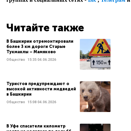
Читайте также
В Башкирии отремонтировали
более 3 км дороги Старые
Тукмаклы – Мамяково
Общество
15:35
04.06.2026
Туристов предупреждают о
высокой активности медведей
в Башкирии
Общество
15:08
04.06.2026
В Уфе спасатели километр