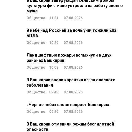
В Башкирии заведующая сельским домом
культуры фиктивно устроила на работу своего
мужа
Общество
11:31
07.08.2026
В небе над Россией за ночь уничтожили 203
БПЛА
Общество
10:29
07.08.2026
Ландшафтные пожары вспыхнули в двух
районах Башкирии
Общество
10:08
07.08.2026
В Башкирии ввели карантин из-за опасного
заболевания
Общество
09:48
07.08.2026
«Черное небо» вновь накроет Башкирию
Общество
09:29
07.08.2026
В Башкирии отменили режим беспилотной
опасности