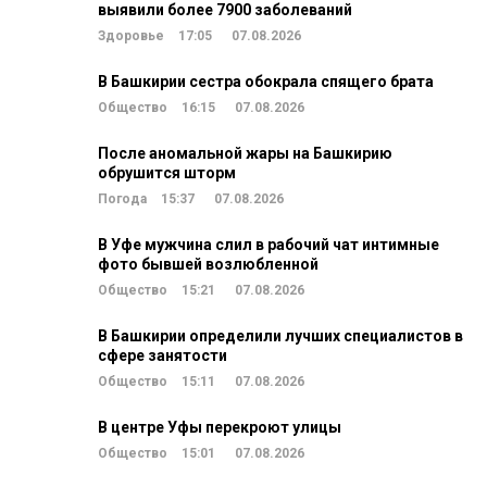
выявили более 7900 заболеваний
Здоровье
17:05
07.08.2026
В Башкирии сестра обокрала спящего брата
Общество
16:15
07.08.2026
После аномальной жары на Башкирию
обрушится шторм
Погода
15:37
07.08.2026
В Уфе мужчина слил в рабочий чат интимные
фото бывшей возлюбленной
Общество
15:21
07.08.2026
В Башкирии определили лучших специалистов в
сфере занятости
Общество
15:11
07.08.2026
В центре Уфы перекроют улицы
Общество
15:01
07.08.2026