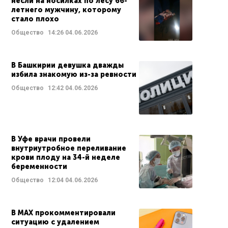
несли на носилках по лесу 66-
летнего мужчину, которому
стало плохо
Общество
14:26
04.06.2026
В Башкирии девушка дважды
избила знакомую из-за ревности
Общество
12:42
04.06.2026
В Уфе врачи провели
внутриутробное переливание
крови плоду на 34-й неделе
беременности
Общество
12:04
04.06.2026
В МАХ прокомментировали
ситуацию с удалением