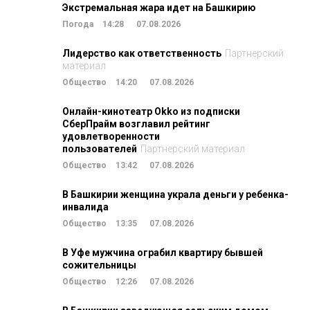
Экстремальная жара идет на Башкирию
Погода
14:28
07.08.2026
Лидерство как ответственность
Партнерский
материал
Общество
14:20
07.08.2026
Онлайн-кинотеатр Okko из подписки
СберПрайм возглавил рейтинг
удовлетворенности
пользователей
Партнерский материал
Общество
13:42
07.08.2026
В Башкирии женщина украла деньги у ребенка-
инвалида
Общество
13:35
07.08.2026
В Уфе мужчина ограбил квартиру бывшей
сожительницы
Общество
12:26
07.08.2026