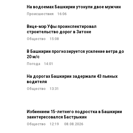
На водоемах Башкирии утонули двое мужчин
Происшествия
16:06
Вице-мэр Уфы проинспектировал
строительство дорог в Затоне
Общество
15:08
В Башкирии прогнозируется усиление ветра до
20 м/c
Погода
14:01
На дорогах Башкирии задержали 43 пьяных
водителя
Общество
13:31
Избиением 15-летнего подростка в Башкирии
заинтересовался Бастрыкин
Общество
12:19
08.08.2026