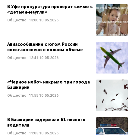
В Уфе прокуратура проверит семью с
«детьми-маугли»
Общество
13:00
10.05.2026
Авиасообщение с югом России
восстановлено в полном объеме
Общество
12:41
10.05.2026
«Черное небо» накрыло три города
Башкирии
Общество
11:55
10.05.2026
В Башкирии задержали 61 пьяного
водителя
Общество
11:03
10.05.2026