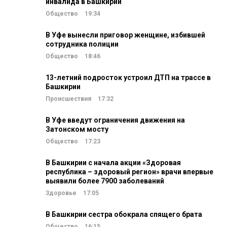
инвалида в Башкирии
Общество
19:34
В Уфе вынесли приговор женщине, избившей
сотрудника полиции
Общество
18:46
13-летний подросток устроил ДТП на трассе в
Башкирии
Происшествия
17:32
В Уфе введут ограничения движения на
Затонском мосту
Общество
17:23
В Башкирии с начала акции «Здоровая
республика – здоровый регион» врачи впервые
выявили более 7900 заболеваний
Здоровье
17:05
В Башкирии сестра обокрала спящего брата
Общество
16:15