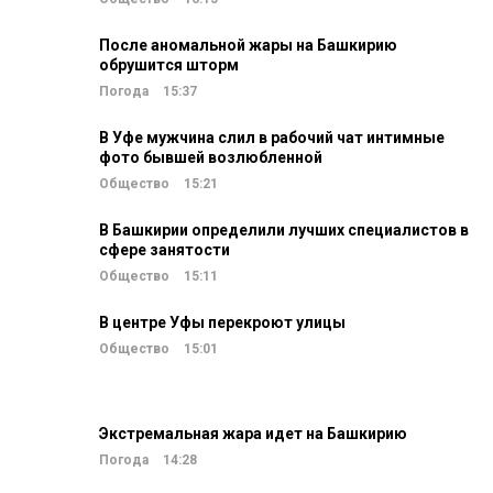
После аномальной жары на Башкирию
обрушится шторм
Погода
15:37
В Уфе мужчина слил в рабочий чат интимные
фото бывшей возлюбленной
Общество
15:21
В Башкирии определили лучших специалистов в
сфере занятости
Общество
15:11
В центре Уфы перекроют улицы
Общество
15:01
Экстремальная жара идет на Башкирию
Погода
14:28