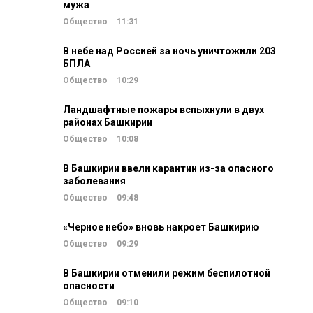
мужа
Общество
11:31
В небе над Россией за ночь уничтожили 203
БПЛА
Общество
10:29
Ландшафтные пожары вспыхнули в двух
районах Башкирии
Общество
10:08
В Башкирии ввели карантин из-за опасного
заболевания
Общество
09:48
«Черное небо» вновь накроет Башкирию
Общество
09:29
В Башкирии отменили режим беспилотной
опасности
Общество
09:10