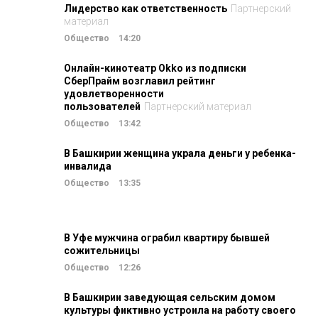
Лидерство как ответственность
Партнерский
материал
Общество
14:20
Онлайн-кинотеатр Okko из подписки
СберПрайм возглавил рейтинг
удовлетворенности
пользователей
Партнерский материал
Общество
13:42
В Башкирии женщина украла деньги у ребенка-
инвалида
Общество
13:35
В Уфе мужчина ограбил квартиру бывшей
сожительницы
Общество
12:26
В Башкирии заведующая сельским домом
культуры фиктивно устроила на работу своего