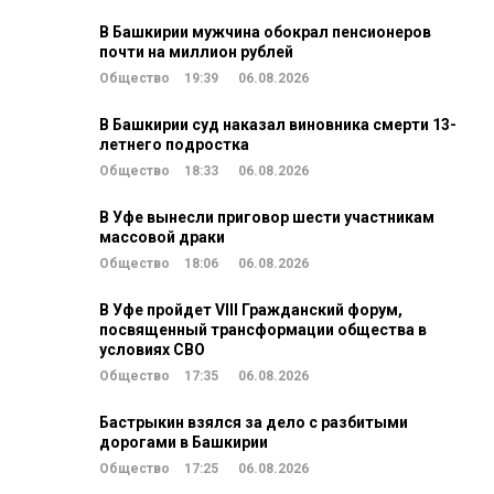
В Башкирии мужчина обокрал пенсионеров
почти на миллион рублей
Общество
19:39
06.08.2026
В Башкирии суд наказал виновника смерти 13-
летнего подростка
Общество
18:33
06.08.2026
В Уфе вынесли приговор шести участникам
массовой драки
Общество
18:06
06.08.2026
В Уфе пройдет VIII Гражданский форум,
посвященный трансформации общества в
условиях СВО
Общество
17:35
06.08.2026
Бастрыкин взялся за дело с разбитыми
дорогами в Башкирии
Общество
17:25
06.08.2026