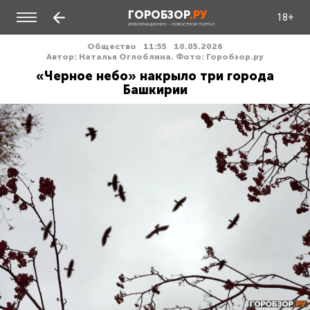
ГОРОБЗОР
.РУ
18+
ИНФОРМАЦИОННО - НОВОСТНОЙ ПОРТАЛ
Общество
11:55
10.05.2026
Автор: Наталья Оглоблина. Фото: Горобзор.ру
«Черное небо» накрыло три города
Башкирии