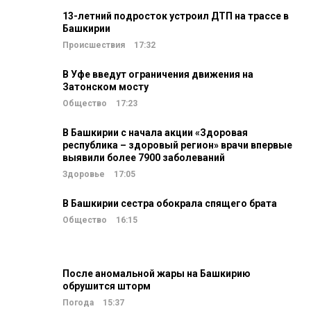
13-летний подросток устроил ДТП на трассе в
Башкирии
Происшествия
17:32
В Уфе введут ограничения движения на
Затонском мосту
Общество
17:23
В Башкирии с начала акции «Здоровая
республика – здоровый регион» врачи впервые
выявили более 7900 заболеваний
Здоровье
17:05
В Башкирии сестра обокрала спящего брата
Общество
16:15
После аномальной жары на Башкирию
обрушится шторм
Погода
15:37