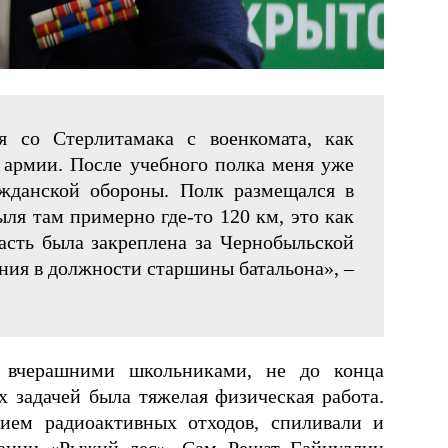
я со Стерлитамака с военкомата, как
 армии. После учебного полка меня уже
жданской обороны. Полк размещался в
ыля там примерно где-то 120 км, это как
асть была закреплена за Чернобыльской
ения в должности старшины батальона», –
 вчерашними школьниками, не до конца
х задачей была тяжелая физическая работа.
ием радиоактивных отходов, спиливали и
ации «Рыжий лес». Сам Решат Гайнуллин