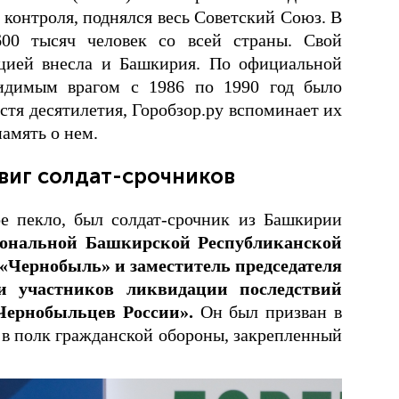
контроля, поднялся весь Советский Союз. В
600 тысяч человек со всей страны. Свой
цией внесла и Башкирия. По официальной
идимым врагом с 1986 по 1990 год было
устя десятилетия, Горобзор.ру вспоминает их
память о нем.
виг солдат-срочников
е пекло, был солдат-срочник из Башкирии
гиональной Башкирской Республиканской
«Чернобыль» и заместитель председателя
и участников ликвидации последствий
ернобыльцев России».
Он был призван в
л в полк гражданской обороны, закрепленный