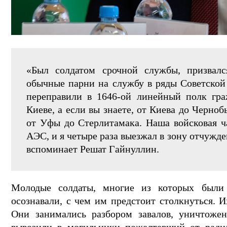
«Был солдатом срочной службы, призвалс
обычные парни на службу в ряды Советской
переправили в 1646-ой линейный полк гра
Киеве, а если вы знаете, от Киева до Черноб
от Уфы до Стерлитамака. Наша войсковая ч
АЭС, и я четыре раза выезжал в зону отчужд
вспоминает Решат Гайнуллин.
Молодые солдаты, многие из которых были
осознавали, с чем им предстоит столкнуться. И
Они занимались разбором завалов, уничтожен
вывозили в могильники пожелтевший от ради