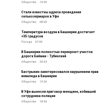
Общество
10:09
Стали известны адреса проведения
сельхозярмарок в Уфе
Общество
08:00
Температура воздуха в Башкирии достигнет
+35 градусов
Погода
07:00
В Башкирии полностью перекроют участок
дороги Баймак - Тубинский
Общество
20:43
Бастрыкин заинтересовался нарушением прав
инвалида в Башкирии
Общество
19:34
В Уфе вынесли приговор женщине, избившей
сотрудника полиции
Общество
18:46