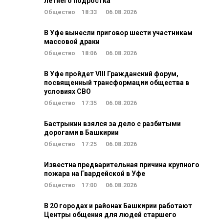
летнего подростка
Общество
18:33
06.08.2026
В Уфе вынесли приговор шести участникам
массовой драки
Общество
18:06
06.08.2026
В Уфе пройдет VIII Гражданский форум,
посвященный трансформации общества в
условиях СВО
Общество
17:35
06.08.2026
Бастрыкин взялся за дело с разбитыми
дорогами в Башкирии
Общество
17:25
06.08.2026
Известна предварительная причина крупного
пожара на Гвардейской в Уфе
Общество
17:00
06.08.2026
В 20 городах и районах Башкирии работают
Центры общения для людей старшего