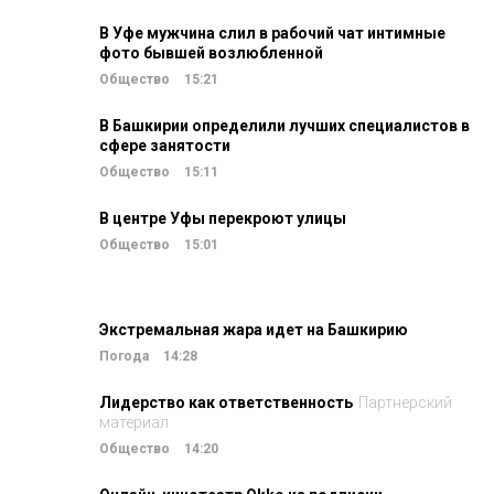
В Уфе мужчина слил в рабочий чат интимные
фото бывшей возлюбленной
Общество
15:21
В Башкирии определили лучших специалистов в
сфере занятости
Общество
15:11
В центре Уфы перекроют улицы
Общество
15:01
Экстремальная жара идет на Башкирию
Погода
14:28
Лидерство как ответственность
Партнерский
материал
Общество
14:20