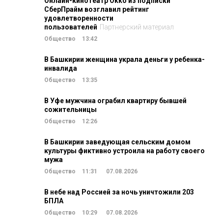
Онлайн-кинотеатр Okko из подписки
СберПрайм возглавил рейтинг
удовлетворенности
пользователей
Партнерский материал
Общество
13:42
В Башкирии женщина украла деньги у ребенка-
инвалида
Общество
13:35
В Уфе мужчина ограбил квартиру бывшей
сожительницы
Общество
12:26
В Башкирии заведующая сельским домом
культуры фиктивно устроила на работу своего
мужа
Общество
11:31
07.08.2026
В небе над Россией за ночь уничтожили 203
БПЛА
Общество
10:29
07.08.2026