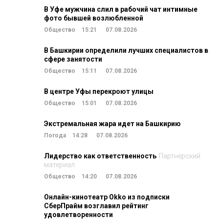
В Уфе мужчина слил в рабочий чат интимные
фото бывшей возлюбленной
Общество
15:21
07.08.2026
В Башкирии определили лучших специалистов в
сфере занятости
Общество
15:11
07.08.2026
В центре Уфы перекроют улицы
Общество
15:01
07.08.2026
Экстремальная жара идет на Башкирию
Погода
14:28
07.08.2026
Лидерство как ответственность
Партнерский
материал
Общество
14:20
07.08.2026
Онлайн-кинотеатр Okko из подписки
СберПрайм возглавил рейтинг
удовлетворенности