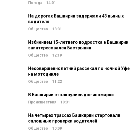
Погода
14:01
На дорогах Башкирии задержали 43 пьяных
водителя
Общество
13:31
Избиением 15-летнего подростка в Башкирии
заинтересовался Бастрыкин
Общество
12:19
Несовершеннолетний рассекал по ночной Уфе
на мотоцикле
Общество
11:22
В Башкирии столкнулись две иномарки
Происшествия
10:31
На четырех трассах Башкирии стартовали
сплошные проверки водителей
Общество
10:09