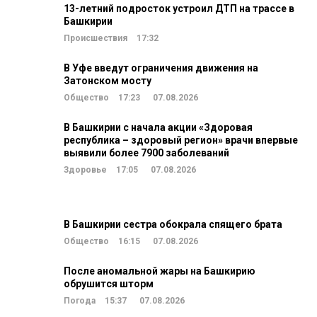
13-летний подросток устроил ДТП на трассе в
Башкирии
Происшествия
17:32
В Уфе введут ограничения движения на
Затонском мосту
Общество
17:23
07.08.2026
В Башкирии с начала акции «Здоровая
республика – здоровый регион» врачи впервые
выявили более 7900 заболеваний
Здоровье
17:05
07.08.2026
В Башкирии сестра обокрала спящего брата
Общество
16:15
07.08.2026
После аномальной жары на Башкирию
обрушится шторм
Погода
15:37
07.08.2026