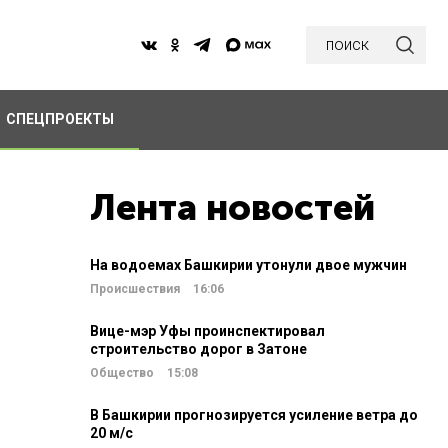
поиск
СПЕЦПРОЕКТЫ
Лента новостей
На водоемах Башкирии утонули двое мужчин
Происшествия
16:06
Вице-мэр Уфы проинспектировал
строительство дорог в Затоне
Общество
15:08
В Башкирии прогнозируется усиление ветра до
20 м/c