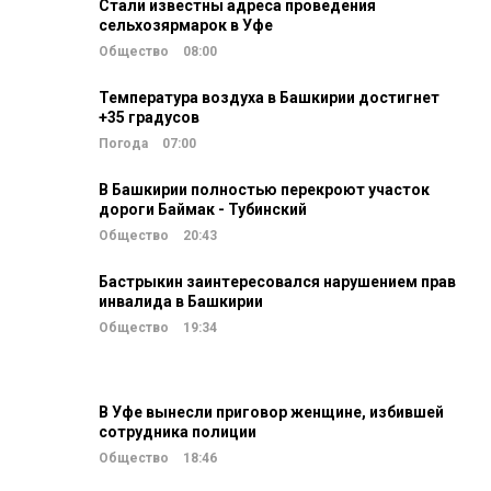
Стали известны адреса проведения
сельхозярмарок в Уфе
Общество
08:00
Температура воздуха в Башкирии достигнет
+35 градусов
Погода
07:00
В Башкирии полностью перекроют участок
дороги Баймак - Тубинский
Общество
20:43
Бастрыкин заинтересовался нарушением прав
инвалида в Башкирии
Общество
19:34
В Уфе вынесли приговор женщине, избившей
сотрудника полиции
Общество
18:46