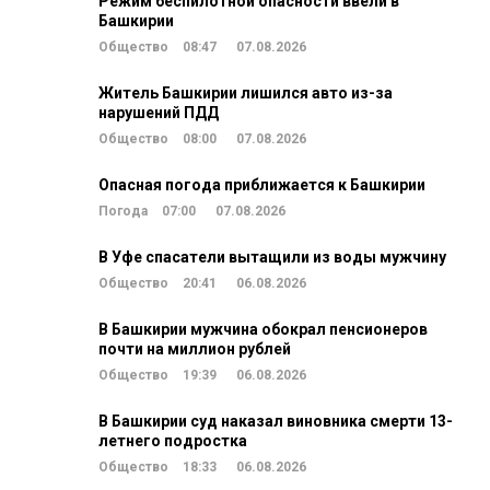
Режим беспилотной опасности ввели в
Башкирии
Общество
08:47
07.08.2026
Житель Башкирии лишился авто из-за
нарушений ПДД
Общество
08:00
07.08.2026
Опасная погода приближается к Башкирии
Погода
07:00
07.08.2026
В Уфе спасатели вытащили из воды мужчину
Общество
20:41
06.08.2026
В Башкирии мужчина обокрал пенсионеров
почти на миллион рублей
Общество
19:39
06.08.2026
В Башкирии суд наказал виновника смерти 13-
летнего подростка
Общество
18:33
06.08.2026