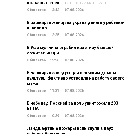
пользователей
Партнерский материал
Общество
13:42
07.08.2026
В Башкирии женщина украла деньги у ребенка-
инвалида
Общество
13:35
07.08.2026
В Уфе мужчина ограбил квартиру бывшей
сожительницы
Общество
12:26
07.08.2026
В Башкирии заведующая сельским домом
культуры фиктивно устроила на работу своего
мужа
Общество
11:31
07.08.2026
В небе над Россией за ночь уничтожили 203
БПЛА
Общество
10:29
07.08.2026
Ландшафтные пожары вспыхнули в двух
районах Башкирии