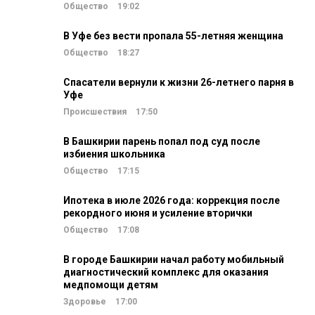
Общество
19:02
В Уфе без вести пропала 55-летняя женщина
Общество
18:27
Спасатели вернули к жизни 26-летнего парня в
Уфе
Происшествия
17:50
В Башкирии парень попал под суд после
избиения школьника
Общество
17:15
Ипотека в июле 2026 года: коррекция после
рекордного июня и усиление вторички
Общество
17:08
В городе Башкирии начал работу мобильный
диагностический комплекс для оказания
медпомощи детям
Здоровье
17:00