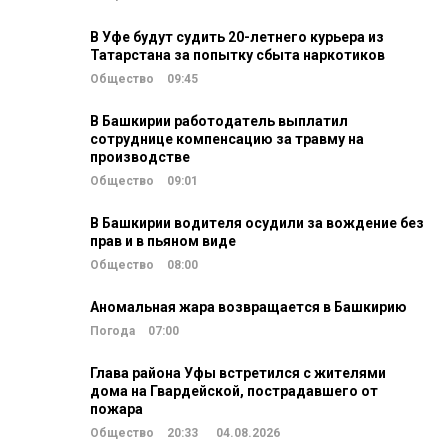
В Уфе будут судить 20-летнего курьера из
Татарстана за попытку сбыта наркотиков
Общество
09:45
В Башкирии работодатель выплатил
сотруднице компенсацию за травму на
производстве
Общество
09:01
В Башкирии водителя осудили за вождение без
прав и в пьяном виде
Общество
08:00
Аномальная жара возвращается в Башкирию
Погода
07:00
Глава района Уфы встретился с жителями
дома на Гвардейской, пострадавшего от
пожара
Общество
20:33
04.08.2026