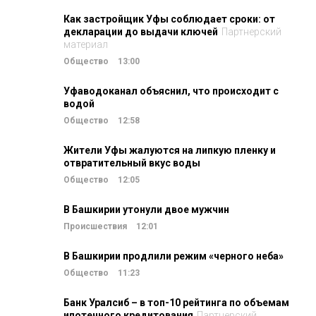
Как застройщик Уфы соблюдает сроки: от
декларации до выдачи ключей
Партнерский
материал
Общество
13:00
Уфаводоканал объяснил, что происходит с
водой
Общество
12:58
Жители Уфы жалуются на липкую пленку и
отвратительный вкус воды
Общество
12:05
В Башкирии утонули двое мужчин
Происшествия
12:01
В Башкирии продлили режим «черного неба»
Общество
11:23
Банк Уралсиб – в топ-10 рейтинга по объемам
ипотечного кредитования
Партнерский