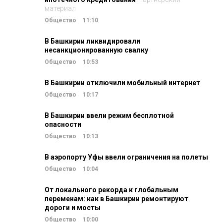
материал
Общество
11:10
В Башкирии ликвидировали
несанкционированную свалку
Общество
10:53
В Башкирии отключили мобильный интернет
Общество
10:17
В Башкирии ввели режим бесплотной
опасности
Общество
10:13
В аэропорту Уфы ввели ограничения на полеты
Общество
10:04
От локального рекорда к глобальным
переменам: как в Башкирии ремонтируют
дороги и мосты
Общество
10:00