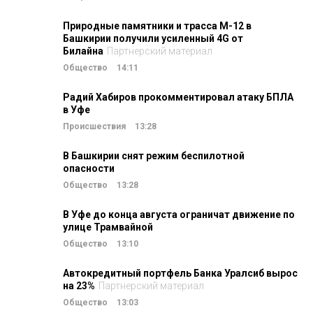
Природные памятники и трасса М-12 в
Башкирии получили усиленный 4G от
Билайна
Партнерский материал
Общество
14:11
Радий Хабиров прокомментировал атаку БПЛА
в Уфе
Происшествия
13:28
В Башкирии снят режим беспилотной
опасности
Общество
13:28
В Уфе до конца августа ограничат движение по
улице Трамвайной
Общество
13:10
Автокредитный портфель Банка Уралсиб вырос
на 23%
Партнерский материал
Общество
13:03