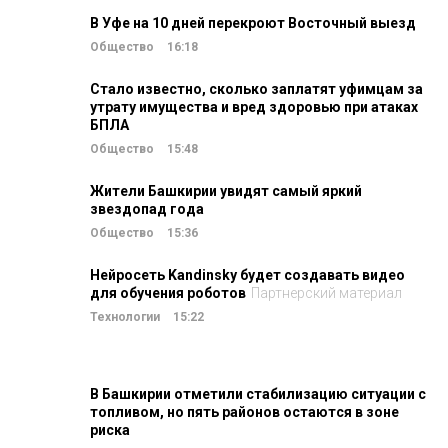
В Уфе на 10 дней перекроют Восточный выезд
Общество
16:18
Стало известно, сколько заплатят уфимцам за
утрату имущества и вред здоровью при атаках
БПЛА
Общество
15:48
Жители Башкирии увидят самый яркий
звездопад года
Общество
15:36
Нейросеть Kandinsky будет создавать видео
для обучения роботов
Партнерский материал
Технологии
15:22
В Башкирии отметили стабилизацию ситуации с
топливом, но пять районов остаются в зоне
риска