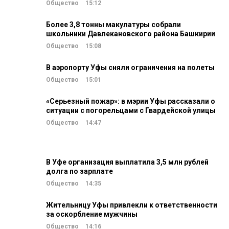
Общество
15:12
Более 3,8 тонны макулатуры собрали
школьники Давлекановского района Башкирии
Общество
15:08
В аэропорту Уфы сняли ограничения на полеты
Общество
15:01
«Серьезный пожар»: в мэрии Уфы рассказали о
ситуации с погорельцами с Гвардейской улицы
Общество
14:47
В Уфе организация выплатила 3,5 млн рублей
долга по зарплате
Общество
14:35
Жительницу Уфы привлекли к ответственности
за оскорбление мужчины
Общество
14:16