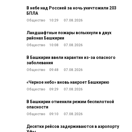
В небе над Россией за ночь уничтожили 203
БПЛА
Общество
10:29
07.08.2026
Ландшафтные пожары вспыхнули в двух
районах Башкирии
Общество
10:08
07.08.2026
В Башкирии ввели карантин из-за опасного
заболевания
Общество
09:48
07.08.2026
«Черное небо» вновь накроет Башкирию
Общество
09:29
07.08.2026
В Башкирии отменили режим беспилотной
опасности
Общество
09:10
07.08.2026
Десятки рейсов задерживаются в аэропорту
Уфы