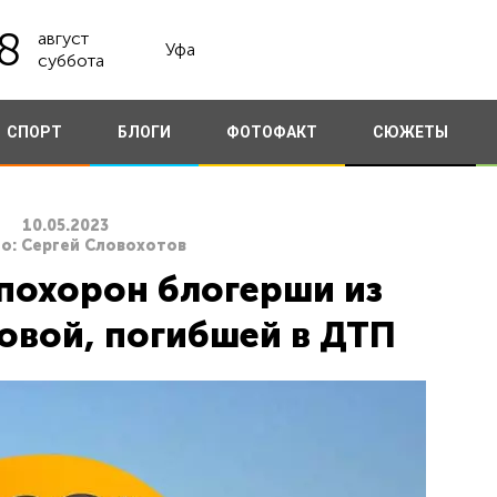
8
август
Уфа
суббота
СПОРТ
БЛОГИ
ФОТОФАКТ
СЮЖЕТЫ
10.05.2023
о: Сергей Словохотов
похорон блогерши из
вой, погибшей в ДТП