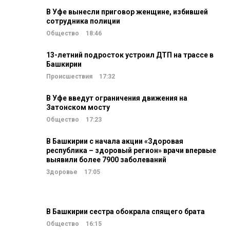
В Уфе вынесли приговор женщине, избившей
сотрудника полиции
Общество
18:46
13-летний подросток устроил ДТП на трассе в
Башкирии
Происшествия
17:32
В Уфе введут ограничения движения на
Затонском мосту
Общество
17:23
В Башкирии с начала акции «Здоровая
республика – здоровый регион» врачи впервые
выявили более 7900 заболеваний
Здоровье
17:05
В Башкирии сестра обокрала спящего брата
Общество
16:15