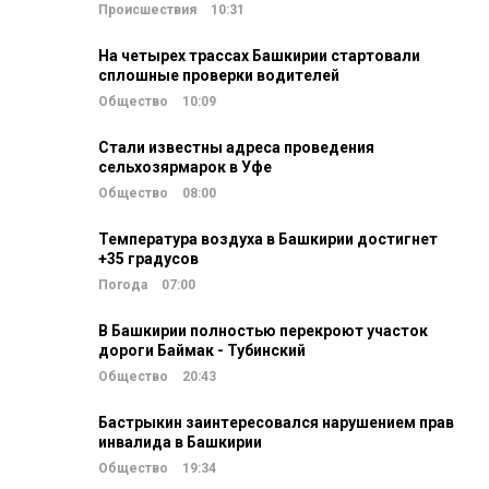
Происшествия
10:31
На четырех трассах Башкирии стартовали
сплошные проверки водителей
Общество
10:09
Стали известны адреса проведения
сельхозярмарок в Уфе
Общество
08:00
Температура воздуха в Башкирии достигнет
+35 градусов
Погода
07:00
В Башкирии полностью перекроют участок
дороги Баймак - Тубинский
Общество
20:43
Бастрыкин заинтересовался нарушением прав
инвалида в Башкирии
Общество
19:34