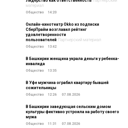
Лидерство как ответственность
Партнерский
материал
Общество
14:20
Онлайн-кинотеатр Okko из подписки
СберПрайм возглавил рейтинг
удовлетворенности
пользователей
Партнерский материал
Общество
13:42
В Башкирии женщина украла деньги у ребенка-
инвалида
Общество
13:35
В Уфе мужчина ограбил квартиру бывшей
сожительницы
Общество
12:26
07.08.2026
В Башкирии заведующая сельским домом
культуры фиктивно устроила на работу своего
мужа
Общество
11:31
07.08.2026