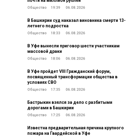
почти на миллион рублей
Общество
19:39
06.08.2026
В Башкирии суд наказал виновника смерти 13-
летнего подростка
Общество
18:33
06.08.2026
В Уфе вынесли приговор шести участникам
массовой драки
Общество
18:06
06.08.2026
В Уфе пройдет VIII Гражданский форум,
посвященный трансформации общества в
условиях СВО
Общество
17:35
06.08.2026
Бастрыкин взялся за дело с разбитыми
дорогами в Башкирии
Общество
17:25
06.08.2026
Известна предварительная причина крупного
пожара на Гвардейской в Уфе