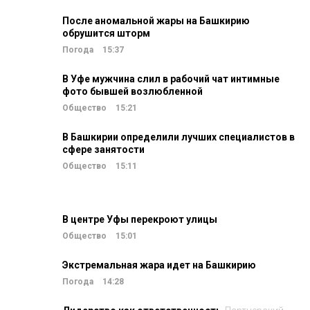
После аномальной жары на Башкирию
обрушится шторм
Погода
15:37
В Уфе мужчина слил в рабочий чат интимные
фото бывшей возлюбленной
Общество
15:21
В Башкирии определили лучших специалистов в
сфере занятости
Общество
15:11
В центре Уфы перекроют улицы
Общество
15:01
Экстремальная жара идет на Башкирию
Погода
14:28