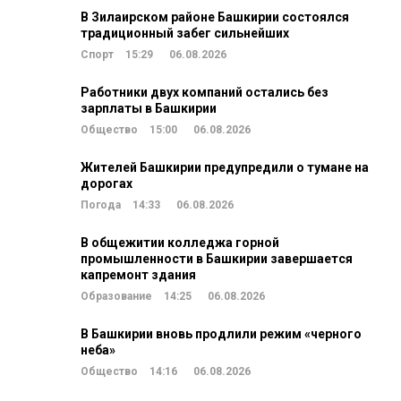
В Зилаирском районе Башкирии состоялся
традиционный забег сильнейших
Спорт
15:29
06.08.2026
Работники двух компаний остались без
зарплаты в Башкирии
Общество
15:00
06.08.2026
Жителей Башкирии предупредили о тумане на
дорогах
Погода
14:33
06.08.2026
В общежитии колледжа горной
промышленности в Башкирии завершается
капремонт здания
Образование
14:25
06.08.2026
В Башкирии вновь продлили режим «черного
неба»
Общество
14:16
06.08.2026