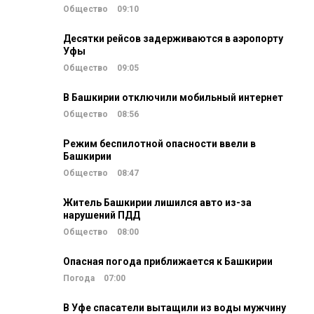
Общество
09:10
Десятки рейсов задерживаются в аэропорту
Уфы
Общество
09:05
В Башкирии отключили мобильный интернет
Общество
08:56
Режим беспилотной опасности ввели в
Башкирии
Общество
08:47
Житель Башкирии лишился авто из-за
нарушений ПДД
Общество
08:00
Опасная погода приближается к Башкирии
Погода
07:00
В Уфе спасатели вытащили из воды мужчину