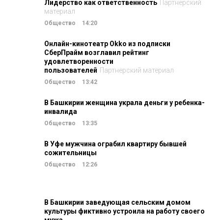
Лидерство как ответственность
Партнерский
материал
Общество
14:20
Онлайн-кинотеатр Okko из подписки
СберПрайм возглавил рейтинг
удовлетворенности
пользователей
Партнерский материал
Общество
13:42
В Башкирии женщина украла деньги у ребенка-
инвалида
Общество
13:35
В Уфе мужчина ограбил квартиру бывшей
сожительницы
Общество
12:26
В Башкирии заведующая сельским домом
культуры фиктивно устроила на работу своего