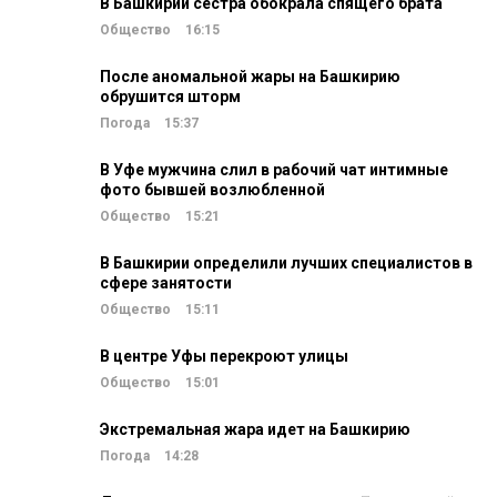
В Башкирии сестра обокрала спящего брата
Общество
16:15
После аномальной жары на Башкирию
обрушится шторм
Погода
15:37
В Уфе мужчина слил в рабочий чат интимные
фото бывшей возлюбленной
Общество
15:21
В Башкирии определили лучших специалистов в
сфере занятости
Общество
15:11
В центре Уфы перекроют улицы
Общество
15:01
Экстремальная жара идет на Башкирию
Погода
14:28