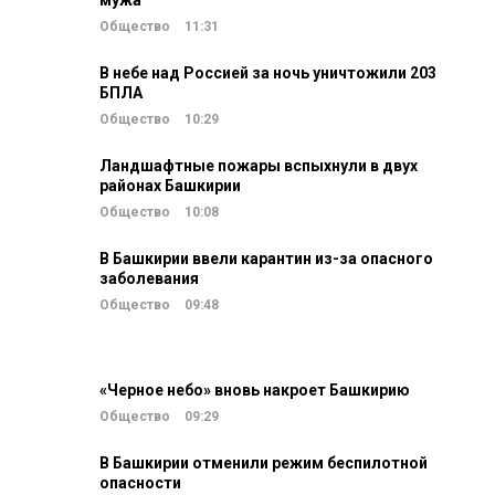
мужа
Общество
11:31
В небе над Россией за ночь уничтожили 203
БПЛА
Общество
10:29
Ландшафтные пожары вспыхнули в двух
районах Башкирии
Общество
10:08
В Башкирии ввели карантин из-за опасного
заболевания
Общество
09:48
«Черное небо» вновь накроет Башкирию
Общество
09:29
В Башкирии отменили режим беспилотной
опасности