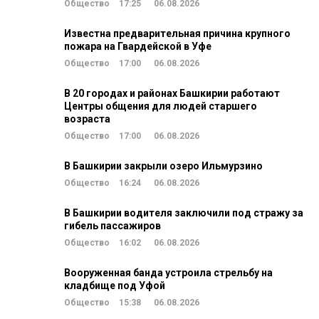
Общество
17:25
06.08.2026
Известна предварительная причина крупного
пожара на Гвардейской в Уфе
Общество
17:00
06.08.2026
В 20 городах и районах Башкирии работают
Центры общения для людей старшего
возраста
Общество
17:00
06.08.2026
В Башкирии закрыли озеро Ильмурзино
Общество
16:24
06.08.2026
В Башкирии водителя заключили под стражу за
гибель пассажиров
Общество
16:02
06.08.2026
Вооруженная банда устроила стрельбу на
кладбище под Уфой
Общество
15:38
06.08.2026