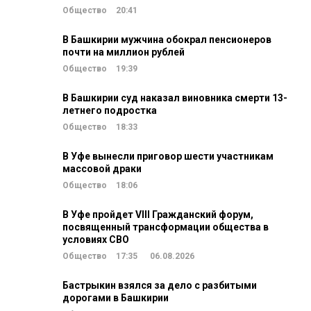
Общество
20:41
В Башкирии мужчина обокрал пенсионеров
почти на миллион рублей
Общество
19:39
В Башкирии суд наказал виновника смерти 13-
летнего подростка
Общество
18:33
В Уфе вынесли приговор шести участникам
массовой драки
Общество
18:06
В Уфе пройдет VIII Гражданский форум,
посвященный трансформации общества в
условиях СВО
Общество
17:35
06.08.2026
Бастрыкин взялся за дело с разбитыми
дорогами в Башкирии