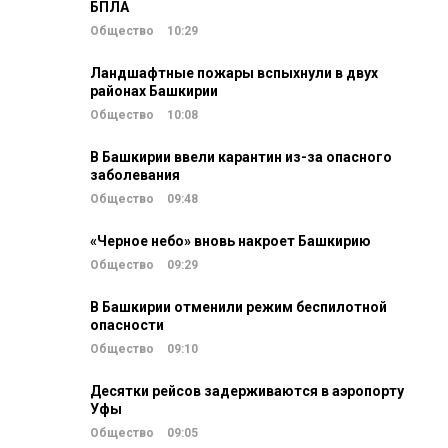
БПЛА
Общество
10:29
Ландшафтные пожары вспыхнули в двух
районах Башкирии
Общество
10:08
В Башкирии ввели карантин из-за опасного
заболевания
Общество
09:48
«Черное небо» вновь накроет Башкирию
Общество
09:29
В Башкирии отменили режим беспилотной
опасности
Общество
09:10
Десятки рейсов задерживаются в аэропорту
Уфы
Общество
09:05