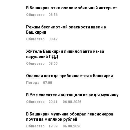
В Башкирии отключили мобильный интернет
Общество
08:56
Режим беспилотной опасности ввели в
Башкирии
Общество
08:47
Житель Башкирии лишился авто из-за
нарушений ПДД
Общество
08:00
Опасная погода приближается к Башкирии
Погода
07:00
В Уфе спасатели вытащили из воды мужчину
Общество
20:41
06.08.2026
В Башкирии мужчина обокрал пенсионеров
почти на миллион рублей
Общество
19:39
06.08.2026