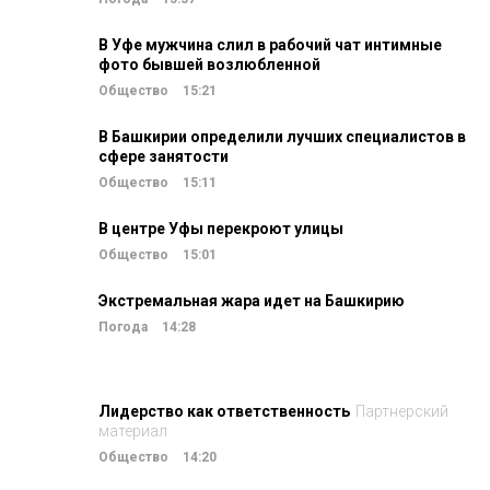
В Уфе мужчина слил в рабочий чат интимные
фото бывшей возлюбленной
Общество
15:21
В Башкирии определили лучших специалистов в
сфере занятости
Общество
15:11
В центре Уфы перекроют улицы
Общество
15:01
Экстремальная жара идет на Башкирию
Погода
14:28
Лидерство как ответственность
Партнерский
материал
Общество
14:20