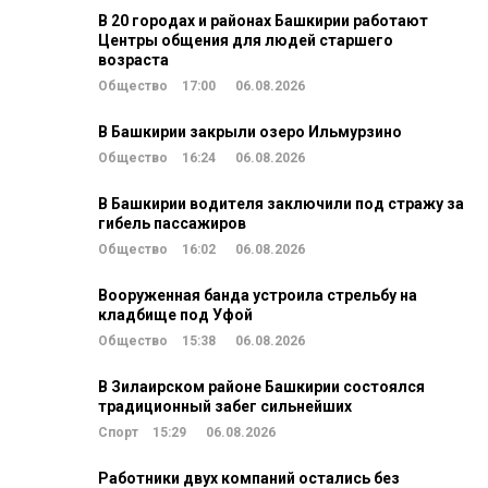
В 20 городах и районах Башкирии работают
Центры общения для людей старшего
возраста
Общество
17:00
06.08.2026
В Башкирии закрыли озеро Ильмурзино
Общество
16:24
06.08.2026
В Башкирии водителя заключили под стражу за
гибель пассажиров
Общество
16:02
06.08.2026
Вооруженная банда устроила стрельбу на
кладбище под Уфой
Общество
15:38
06.08.2026
В Зилаирском районе Башкирии состоялся
традиционный забег сильнейших
Спорт
15:29
06.08.2026
Работники двух компаний остались без