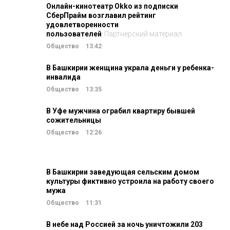
Онлайн-кинотеатр Okko из подписки
СберПрайм возглавил рейтинг
удовлетворенности
пользователей
Партнерский материал
Общество
13:42
В Башкирии женщина украла деньги у ребенка-
инвалида
Общество
13:35
В Уфе мужчина ограбил квартиру бывшей
сожительницы
Общество
12:26
В Башкирии заведующая сельским домом
культуры фиктивно устроила на работу своего
мужа
Общество
11:31
В небе над Россией за ночь уничтожили 203