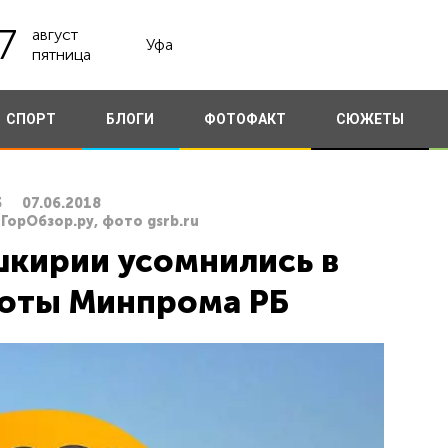
7
август
Уфа
пятница
СПОРТ
БЛОГИ
ФОТОФАКТ
СЮЖЕТЫ
3
07.06.2018
ГорОбзор.ру, фото gsrb.ru
шкирии усомнились в
оты Минпрома РБ