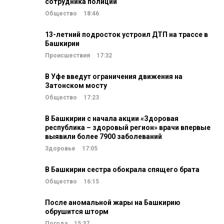
сотрудника полиции
Общество
18:46
13-летний подросток устроил ДТП на трассе в
Башкирии
Происшествия
17:32
В Уфе введут ограничения движения на
Затонском мосту
Общество
17:23
В Башкирии с начала акции «Здоровая
республика – здоровый регион» врачи впервые
выявили более 7900 заболеваний
Здоровье
17:05
В Башкирии сестра обокрала спящего брата
Общество
16:15
После аномальной жары на Башкирию
обрушится шторм
Погода
15:37