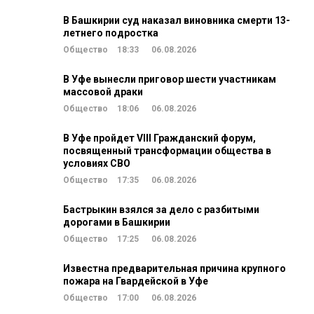
В Башкирии суд наказал виновника смерти 13-
летнего подростка
Общество
18:33
06.08.2026
В Уфе вынесли приговор шести участникам
массовой драки
Общество
18:06
06.08.2026
В Уфе пройдет VIII Гражданский форум,
посвященный трансформации общества в
условиях СВО
Общество
17:35
06.08.2026
Бастрыкин взялся за дело с разбитыми
дорогами в Башкирии
Общество
17:25
06.08.2026
Известна предварительная причина крупного
пожара на Гвардейской в Уфе
Общество
17:00
06.08.2026