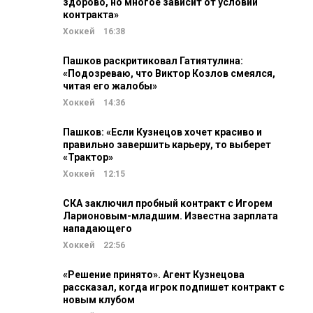
здорово, но многое зависит от условий
контракта»
Хоккей
16:38
Пашков раскритиковал Гатиятулина:
«Подозреваю, что Виктор Козлов смеялся,
читая его жалобы»
Хоккей
14:36
Пашков: «Если Кузнецов хочет красиво и
правильно завершить карьеру, то выберет
«Трактор»
Хоккей
12:15
СКА заключил пробный контракт с Игорем
Ларионовым-младшим. Известна зарплата
нападающего
Хоккей
22:56
«Решение принято». Агент Кузнецова
рассказал, когда игрок подпишет контракт с
новым клубом