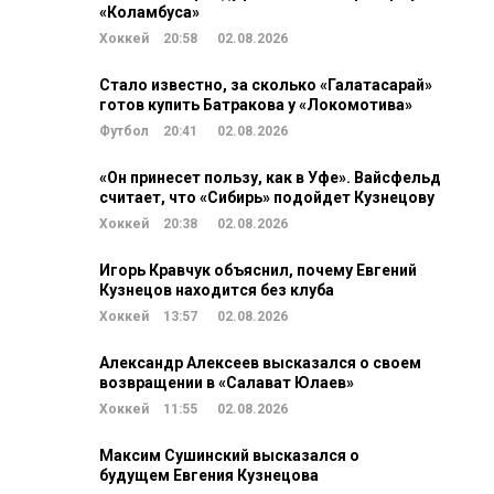
«Коламбуса»
Хоккей
20:58
02.08.2026
Стало известно, за сколько «Галатасарай»
готов купить Батракова у «Локомотива»
Футбол
20:41
02.08.2026
«Он принесет пользу, как в Уфе». Вайсфельд
считает, что «Сибирь» подойдет Кузнецову
Хоккей
20:38
02.08.2026
Игорь Кравчук объяснил, почему Евгений
Кузнецов находится без клуба
Хоккей
13:57
02.08.2026
Александр Алексеев высказался о своем
возвращении в «Салават Юлаев»
Хоккей
11:55
02.08.2026
Максим Сушинский высказался о
будущем Евгения Кузнецова