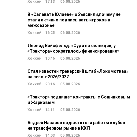
Хоккей
17:13
06.08.2026
В «Салавате Юлаеве» объяснили,почему не
стали активно подписывать игроков в
межсезонье
Хоккей
16:25
06.08.2026
Леонид Вайсфельд: «Судя по селекции, у
«Трактора» сократилось финансирование»
Хоккей
10:46
06.08.2026
Стал известен тренерский штаб «Локомотива»
на сезон-2026/2027
Хоккей
20:16
05.08.2026
«Трактор» подпишет контракты с Сошниковым
и Жарковым
Хоккей
14:11
05.08.2026
Андрей Назаров подвел итоги работы клубов
на трансферном рынке в КХЛ
Хоккей
14:03
05.08.2026