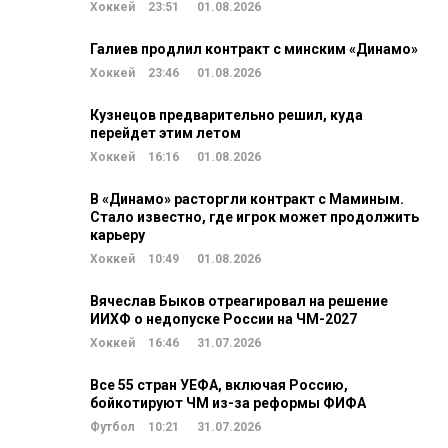
Хоккей
23:51
01.08.2026
Галиев продлил контракт с минским «Динамо»
Хоккей
23:46
01.08.2026
Кузнецов предварительно решил, куда
перейдет этим летом
Хоккей
16:16
01.08.2026
В «Динамо» расторгли контракт с Маминым.
Стало известно, где игрок может продолжить
карьеру
Хоккей
10:49
01.08.2026
Вячеслав Быков отреагировал на решение
ИИХФ о недопуске России на ЧМ-2027
Хоккей
16:46
31.07.2026
Все 55 стран УЕФА, включая Россию,
бойкотируют ЧМ из-за реформы ФИФА
Футбол
10:21
31.07.2026