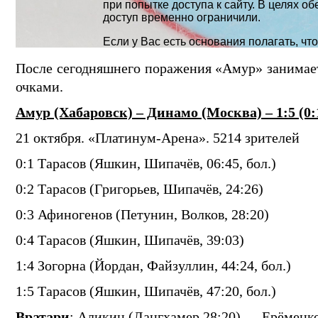
После сегодняшнего поражения «Амур» занимает
очками.
Амур (Хабаровск) – Динамо (Москва) – 1:5 (0:1,
21 октября. «Платинум-Арена». 5214 зрителей
0:1 Тарасов (Яшкин, Шипачёв, 06:45, бол.)
0:2 Тарасов (Григорьев, Шипачёв, 24:26)
0:3 Афиногенов (Петунин, Волков, 28:20)
0:4 Тарасов (Яшкин, Шипачёв, 39:03)
1:4 Зогорна (Йордан, Файзуллин, 44:24, бол.)
1:5 Тарасов (Яшкин, Шипачёв, 47:20, бол.)
Вратари
: Аликин (Лангхамер 28:20) — Ерёменк