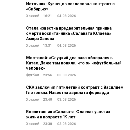
Источник: Кузнецов согласовал контракт с
«Сибирью»
Хоккей
16:21
04.08.2026
Стала известна предварительная причина
смерти воспитанника «Салавата Юлаева»
Амира Ханова
Хоккей
13:31
04.08.2026
Мостовой: «Слуцкий два раза обосрался в
Китае. Даже там поняли, что он нефутбольный
человек»
Футбол
23:56
03.08.2026
СКА заключил пятилетний контракт с Василием
Глотовым. Известна зарплата форварда
Хоккей
23:40
03.08.2026
Воспитанник «Салавата Юлаева» ушел из
жизни в возрасте 19 лет
Хоккей
23:30
03.08.2026