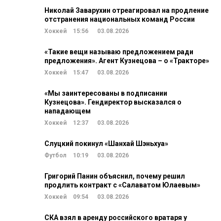
Николай Заварухин отреагировал на продление
отстранения национальных команд России
Хоккей
15:56
03.08.2026
«Такие вещи называю предложением ради
предложения». Агент Кузнецова – о «Тракторе»
Хоккей
15:47
03.08.2026
«Мы заинтересованы в подписании
Кузнецова». Гендиректор высказался о
нападающем
Хоккей
12:37
03.08.2026
Слуцкий покинул «Шанхай Шэньхуа»
Футбол
10:19
03.08.2026
Григорий Панин объяснил, почему решил
продлить контракт с «Салаватом Юлаевым»
Хоккей
09:54
03.08.2026
СКА взял в аренду российского вратаря у