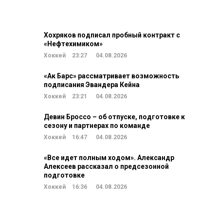
Хохряков подписал пробный контракт с
«Нефтехимиком»
Хоккей
23:27
04.08.2026
«Ак Барс» рассматривает возможность
подписания Эвандера Кейна
Хоккей
23:21
04.08.2026
Девин Броссо – об отпуске, подготовке к
сезону и партнерах по команде
Хоккей
16:47
04.08.2026
«Все идет полным ходом». Александр
Алексеев рассказал о предсезонной
подготовке
Хоккей
16:36
04.08.2026