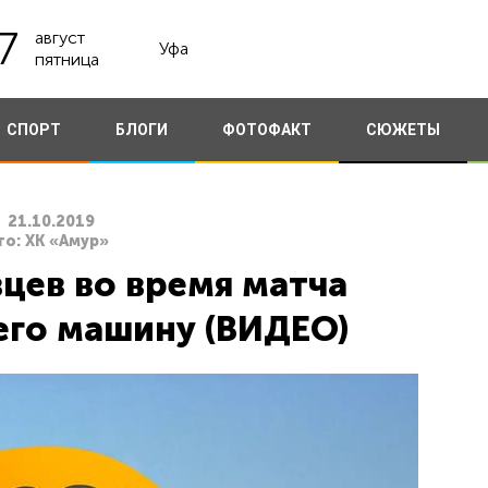
7
август
Уфа
пятница
СПОРТ
БЛОГИ
ФОТОФАКТ
СЮЖЕТЫ
21.10.2019
то: ХК «Амур»
цев во время матча
его машину (ВИДЕО)