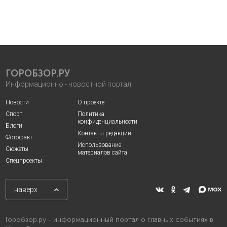
ГОРОБЗОР.РУ
Информационно - новостной портал
Новости
О проекте
Спорт
Политика
конфиденциальности
Блоги
Контакты редакции
Фотофакт
Использование
Сюжеты
материалов сайта
Спецпроекты
наверх
Горобзор.ру - информационный портал о главных событиях в