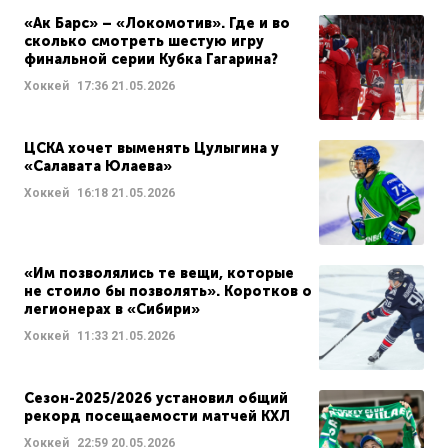
«Ак Барс» – «Локомотив». Где и во
сколько смотреть шестую игру
финальной серии Кубка Гагарина?
Хоккей
17:36
21.05.2026
ЦСКА хочет выменять Цулыгина у
«Салавата Юлаева»
Хоккей
16:18
21.05.2026
«Им позволялись те вещи, которые
не стоило бы позволять». Коротков о
легионерах в «Сибири»
Хоккей
11:33
21.05.2026
Сезон-2025/2026 установил общий
рекорд посещаемости матчей КХЛ
Хоккей
22:59
20.05.2026