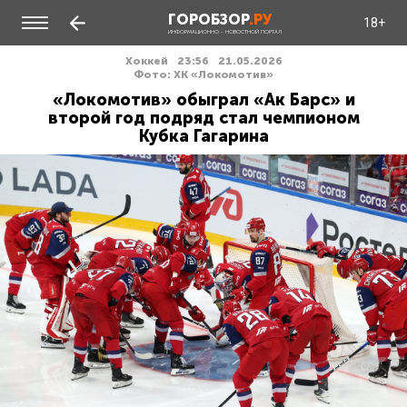
ГОРОБЗОР
.РУ
18+
ИНФОРМАЦИОННО - НОВОСТНОЙ ПОРТАЛ
Хоккей
23:56
21.05.2026
Фото: ХК «Локомотив»
«Локомотив» обыграл «Ак Барс» и
второй год подряд стал чемпионом
Кубка Гагарина