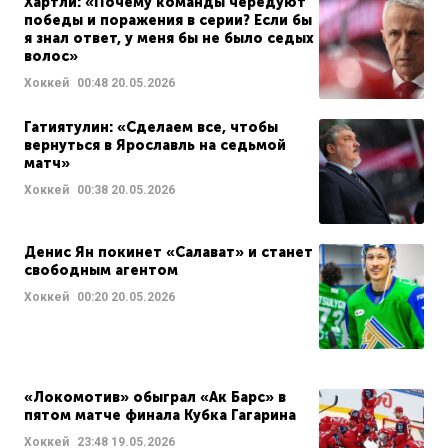
Хартли: «Почему команды чередуют
победы и поражения в серии? Если бы
я знал ответ, у меня бы не было седых
волос»
Хоккей
00:48
20.05.2026
Гатиятулин: «Сделаем все, чтобы
вернуться в Ярославль на седьмой
матч»
Хоккей
00:38
20.05.2026
Денис Ян покинет «Салават» и станет
свободным агентом
Хоккей
00:20
20.05.2026
«Локомотив» обыграл «Ак Барс» в
пятом матче финала Кубка Гагарина
Хоккей
23:48
19.05.2026