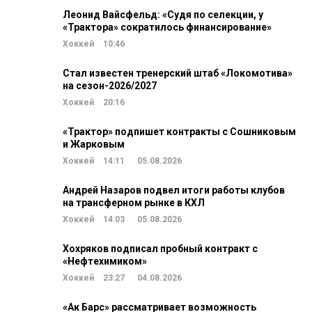
Леонид Вайсфельд: «Судя по селекции, у
«Трактора» сократилось финансирование»
Хоккей
10:46
Стал известен тренерский штаб «Локомотива»
на сезон-2026/2027
Хоккей
20:16
«Трактор» подпишет контракты с Сошниковым
и Жарковым
Хоккей
14:11
05.08.2026
Андрей Назаров подвел итоги работы клубов
на трансферном рынке в КХЛ
Хоккей
14:03
05.08.2026
Хохряков подписал пробный контракт с
«Нефтехимиком»
Хоккей
23:27
04.08.2026
«Ак Барс» рассматривает возможность