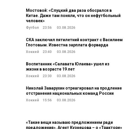
Мостовой: «Слуцкий два раза обосрался в
Китае. Даже там поняли, что он нефутбольный
человек»
Футбол
23:56
03.08.2026
СКА заключил пятилетний контракт с Василием
Глотовым. Известна зарплата форварда
Хоккей
23:40
03.08.2026
Воспитанник «Салавата Юлаева» ушел из
жизни в возрасте 19 лет
Хоккей
23:30
03.08.2026
Николай Заварухин отреагировал на продление
отстранения национальных команд России
Хоккей
15:56
03.08.2026
«Такие вещи называю предложением ради
предложения». Агент Кузнецова – о «Тракторе»