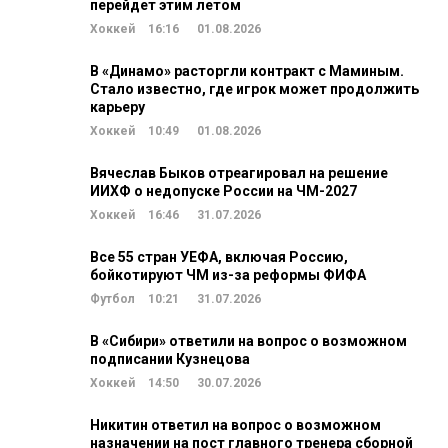
перейдет этим летом
Хоккей
16:16
01.08.2026
В «Динамо» расторгли контракт с Маминым.
Стало известно, где игрок может продолжить
карьеру
Хоккей
10:49
01.08.2026
Вячеслав Быков отреагировал на решение
ИИХФ о недопуске России на ЧМ-2027
Хоккей
16:46
31.07.2026
Все 55 стран УЕФА, включая Россию,
бойкотируют ЧМ из-за реформы ФИФА
Футбол
10:21
31.07.2026
В «Сибири» ответили на вопрос о возможном
подписании Кузнецова
Хоккей
14:50
30.07.2026
Никитин ответил на вопрос о возможном
назначении на пост главного тренера сборной