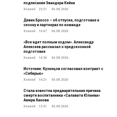
подписания Эвандера Кейна
Хоккей
23:21
04.08.2026
Девин Броссо – об отпуске, подготовке к
сезону и партнерах по команде
Хоккей
16:47
04.08.2026
«Все идет полным ходом». Александр
Алексеев рассказал о предсезонной
подготовке
Хоккей
16:36
04.08.2026
Источник: Кузнецов согласовал контракт с
«Сибирью»
Хоккей
16:21
04.08.2026
Стала известна предварительная причина
смерти воспитанника «Салавата Юлаева»
Амира Ханова
Хоккей
13:31
04.08.2026