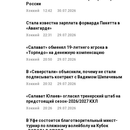
России
Хоккей
12:42
30.07.2026
Стала известна зарплата форварда Пакетта в
«Авангарде»
Хоккей
22:31
29.07.2026
«Салават» обменял 19-летнего игрока в
«Торпедо» на денежную компенсацию
Хоккей
20:50
29.07.2026
В «Северстали» объяснили, почему не стали
подписывать контракт с Вадимом Шипачевым
Хоккей
20:32
29.07.2026
«Салават Юлаев» огласил тренерский штаб на
предстоящий сезон-2026/2027 КХЛ
Хоккей
20:26
29.07.2026
В Уфе состоится благотворительный микст-
турнир по пляжному волейболу на Кубок