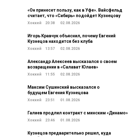
«Он принесет пользу, как в Уфе». Вайсфельд
считает, что «Сибирь» подойдет Кузнецову
Хоккей
20:38
02.08.2026
Игорь Кравчук объяснил, почему Евгений
Кузнецов находится без клуба
Хоккей
13:57
02.08.2026
Александр Алексеев высказался о своем
возвращении в «Салават Юлаев»
Хоккей
11:55
02.08.2026
Максим Сушинский высказался о
будущем Евгения Кузнецова
Хоккей
23:51
01.08.2026
Галиев продлил контракт с минским «Динамо»
Хоккей
23:46
01.08.2026
Кузнецов предварительно решил, куда