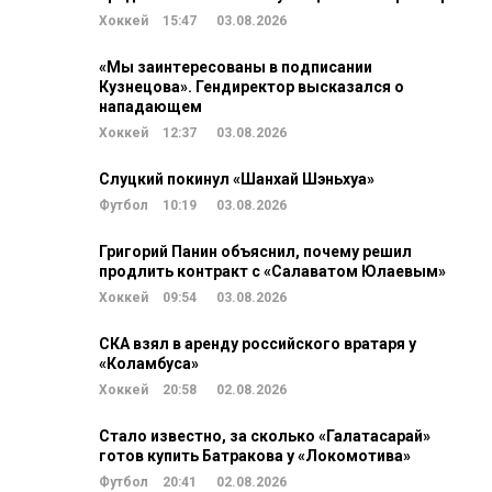
Хоккей
15:47
03.08.2026
«Мы заинтересованы в подписании
Кузнецова». Гендиректор высказался о
нападающем
Хоккей
12:37
03.08.2026
Слуцкий покинул «Шанхай Шэньхуа»
Футбол
10:19
03.08.2026
Григорий Панин объяснил, почему решил
продлить контракт с «Салаватом Юлаевым»
Хоккей
09:54
03.08.2026
СКА взял в аренду российского вратаря у
«Коламбуса»
Хоккей
20:58
02.08.2026
Стало известно, за сколько «Галатасарай»
готов купить Батракова у «Локомотива»
Футбол
20:41
02.08.2026