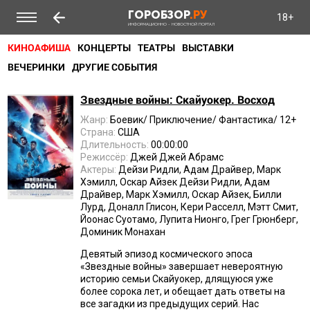
ГОРОБЗОР
.РУ
18+
ИНФОРМАЦИОННО - НОВОСТНОЙ ПОРТАЛ
КИНОАФИША
КОНЦЕРТЫ
ТЕАТРЫ
ВЫСТАВКИ
ВЕЧЕРИНКИ
ДРУГИЕ СОБЫТИЯ
Звездные войны: Скайуокер. Восход
Жанр:
Боевик/ Приключение/ Фантастика/ 12+
Страна:
США
Длительность:
00:00:00
Режиссёр:
Джей Джей Абрамс
Актеры:
Дейзи Ридли, Адам Драйвер, Марк
Хэмилл, Оскар Айзек Дейзи Ридли, Адам
Драйвер, Марк Хэмилл, Оскар Айзек, Билли
Лурд, Доналл Глисон, Кери Расселл, Мэтт Смит,
Йоонас Суотамо, Лупита Нионго, Грег Грюнберг,
Доминик Монахан
Девятый эпизод космического эпоса
«Звездные войны» завершает невероятную
историю семьи Скайуокер, длящуюся уже
более сорока лет, и обещает дать ответы на
все загадки из предыдущих серий. Нас