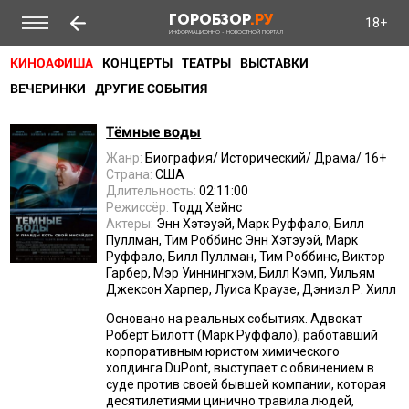
ГОРОБЗОР
.РУ
18+
ИНФОРМАЦИОННО - НОВОСТНОЙ ПОРТАЛ
КИНОАФИША
КОНЦЕРТЫ
ТЕАТРЫ
ВЫСТАВКИ
ВЕЧЕРИНКИ
ДРУГИЕ СОБЫТИЯ
Тёмные воды
Жанр:
Биография/ Исторический/ Драма/ 16+
Страна:
США
Длительность:
02:11:00
Режиссёр:
Тодд Хейнс
Актеры:
Энн Хэтэуэй, Марк Руффало, Билл
Пуллман, Тим Роббинс Энн Хэтэуэй, Марк
Руффало, Билл Пуллман, Тим Роббинс, Виктор
Гарбер, Мэр Уиннингхэм, Билл Кэмп, Уильям
Джексон Харпер, Луиса Краузе, Дэниэл Р. Хилл
Основано на реальных событиях. Адвокат
Роберт Билотт (Марк Руффало), работавший
корпоративным юристом химического
холдинга DuPont, выступает с обвинением в
суде против своей бывшей компании, которая
десятилетиями цинично травила людей,