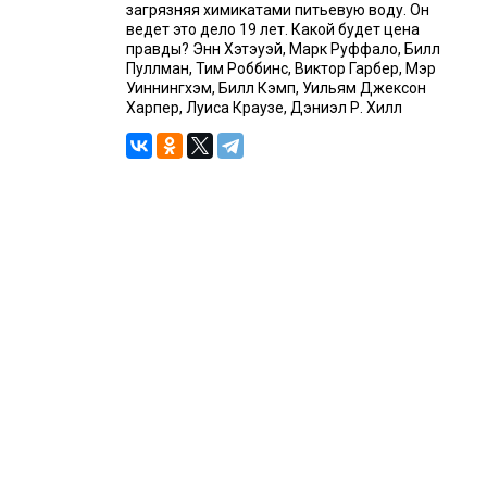
загрязняя химикатами питьевую воду. Он
ведет это дело 19 лет. Какой будет цена
правды? Энн Хэтэуэй, Марк Руффало, Билл
Пуллман, Тим Роббинс, Виктор Гарбер, Мэр
Уиннингхэм, Билл Кэмп, Уильям Джексон
Харпер, Луиса Краузе, Дэниэл Р. Хилл