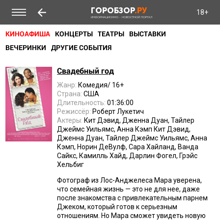
ГОРОБЗОР
.РУ
18+
ИНФОРМАЦИОННО - НОВОСТНОЙ ПОРТАЛ
КИНОАФИША
КОНЦЕРТЫ
ТЕАТРЫ
ВЫСТАВКИ
ВЕЧЕРИНКИ
ДРУГИЕ СОБЫТИЯ
Свадебный год
Жанр:
Комедия/ 16+
Страна:
США
Длительность:
01:36:00
Режиссёр:
Роберт Лукетич
Актеры:
Кит Дэвид, Дженна Дуан, Тайлер
Джеймс Уильямс, Анна Кэмп Кит Дэвид,
Дженна Дуан, Тайлер Джеймс Уильямс, Анна
Кэмп, Норин ДеВулф, Сара Хайланд, Ванда
Сайкс, Камилль Хайд, Дарлин Фогел, Грэйс
Хельбиг
Фотограф из Лос-Анджелеса Мара уверена,
что семейная жизнь — это не для нее, даже
после знакомства с привлекательным парнем
Джеком, который готов к серьезным
отношениям. Но Мара сможет увидеть новую