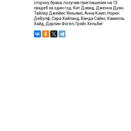
сторону брака, получив приглашение на 15
свадеб за один год. Кит Дэвид, Дженна Дуан,
Тайлер Джеймс Уильямс, Анна Кэмп, Норин
ДеВулф, Сара Хайланд, Ванда Сайкс, Камилль
Хайд, Дарлин Фогел, Грэйс Хельбиг