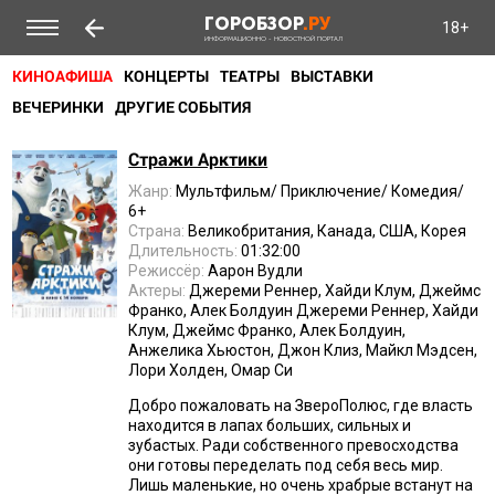
ГОРОБЗОР
.РУ
18+
ИНФОРМАЦИОННО - НОВОСТНОЙ ПОРТАЛ
КИНОАФИША
КОНЦЕРТЫ
ТЕАТРЫ
ВЫСТАВКИ
ВЕЧЕРИНКИ
ДРУГИЕ СОБЫТИЯ
Стражи Арктики
Жанр:
Мультфильм/ Приключение/ Комедия/
6+
Страна:
Великобритания, Канада, США, Корея
Длительность:
01:32:00
Режиссёр:
Аарон Вудли
Актеры:
Джереми Реннер, Хайди Клум, Джеймс
Франко, Алек Болдуин Джереми Реннер, Хайди
Клум, Джеймс Франко, Алек Болдуин,
Анжелика Хьюстон, Джон Клиз, Майкл Мэдсен,
Лори Холден, Омар Си
Добро пожаловать на ЗвероПолюс, где власть
находится в лапах больших, сильных и
зубастых. Ради собственного превосходства
они готовы переделать под себя весь мир.
Лишь маленькие, но очень храбрые встанут на