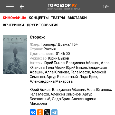
ГОРОБЗОР
.РУ
18+
ИНФОРМАЦИОННО - НОВОСТНОЙ ПОРТАЛ
КИНОАФИША
КОНЦЕРТЫ
ТЕАТРЫ
ВЫСТАВКИ
ВЕЧЕРИНКИ
ДРУГИЕ СОБЫТИЯ
Сторож
Жанр:
Триллер/ Драма/ 16+
Страна:
Россия
Длительность:
01:46:00
Режиссёр:
Юрий Быков
Актеры:
Юрий Быков, Владислав Абашин, Алла
Юганова, Гела Месхи Юрий Быков, Владислав
Абашин, Алла Юганова, Гела Месхи, Алексей
Симонов, Артур Бесчастный, Лада Брик,
Александрина Макарова
Юрий Быков, Владислав Абашин, Алла Юганова,
Гела Месхи, Алексей Симонов, Артур
Бесчастный, Лада Брик, Александрина
Макарова