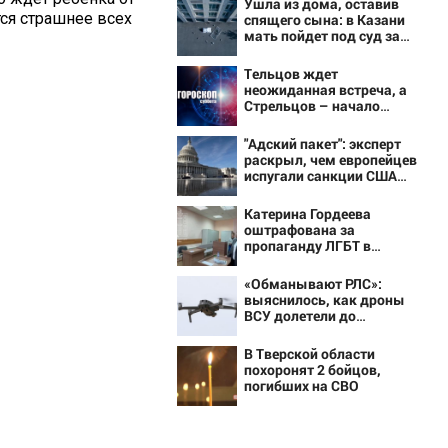
Ушла из дома, оставив
ся страшнее всех
спящего сына: в Казани
мать пойдет под суд за
гибель малыша
07/08/2026 – Новости
Тельцов ждет
неожиданная встреча, а
Стрельцов – начало
новых отношений:
гороскоп на субботу, 8
"Адский пакет": эксперт
августа
раскрыл, чем европейцев
испугали санкции США
против РФ - Новости на
Вести.ru
Катерина Гордеева
оштрафована за
пропаганду ЛГБТ в
интернете - Новости на
Вести.ru
«Обманывают РЛС»:
выяснилось, как дроны
ВСУ долетели до
Екатеринбурга
В Тверской области
похоронят 2 бойцов,
погибших на СВО