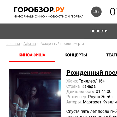
ГОРОБЗОР
.РУ
0
18+
ИНФОРМАЦИОННО - НОВОСТНОЙ ПОРТАЛ
НОВОСТИ
Главная
-
Афиша
-
Рожденный после смерти
КИНОАФИША
КОНЦЕРТЫ
ТЕАТ
Рожденный посл
Жанр:
Триллер/ 16+
Страна:
Канада
Длительность:
01:41:00
Режиссёр:
Роуэн Этейл
Актеры:
Маргарет Куэлли,
Спустя пять лет после г
вечер, к его матери и бр