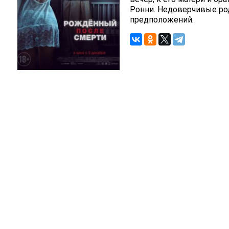
Ронни. Недоверчивые род
предположений.