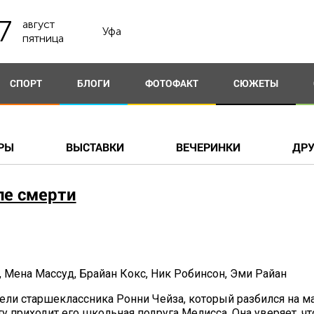
7
август
Уфа
пятница
СПОРТ
БЛОГИ
ФОТОФАКТ
СЮЖЕТЫ
РЫ
ВЫСТАВКИ
ВЕЧЕРИНКИ
ДРУ
е смерти
 Мена Массуд, Брайан Кокс, Ник Робинсон, Эми Райан
ибели старшеклассника Ронни Чейза, который разбился на 
ату приходит его школьная подруга Мелисса. Она уверяет, ч