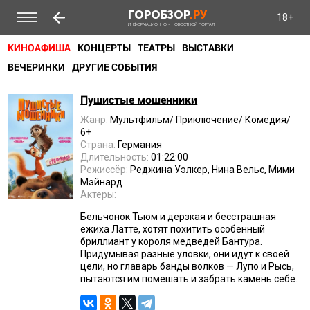
ГОРОБЗОР
.РУ
18+
ИНФОРМАЦИОННО - НОВОСТНОЙ ПОРТАЛ
КИНОАФИША
КОНЦЕРТЫ
ТЕАТРЫ
ВЫСТАВКИ
ВЕЧЕРИНКИ
ДРУГИЕ СОБЫТИЯ
Пушистые мошенники
Жанр:
Мультфильм/ Приключение/ Комедия/
6+
Страна:
Германия
Длительность:
01:22:00
Режиссёр:
Реджина Уэлкер, Нина Вельс, Мими
Мэйнард
Актеры:
Бельчонок Тьюм и дерзкая и бесстрашная
ежиха Латте, хотят похитить особенный
бриллиант у короля медведей Бантура.
Придумывая разные уловки, они идут к своей
цели, но главарь банды волков — Лупо и Рысь,
пытаются им помешать и забрать камень себе.