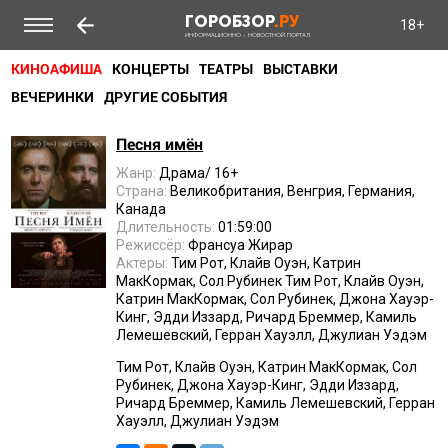
ГОРОБЗОР
.РУ
18+
ИНФОРМАЦИОННО - НОВОСТНОЙ ПОРТАЛ
КИНОАФИША
КОНЦЕРТЫ
ТЕАТРЫ
ВЫСТАВКИ
ВЕЧЕРИНКИ
ДРУГИЕ СОБЫТИЯ
Песня имён
Жанр:
Драма/ 16+
Страна:
Великобритания, Венгрия, Германия,
Канада
Длительность:
01:59:00
Режиссёр:
Франсуа Жирар
Актеры:
Тим Рот, Клайв Оуэн, Катрин
МакКормак, Сол Рубинек Тим Рот, Клайв Оуэн,
Катрин МакКормак, Сол Рубинек, Джона Хауэр-
Кинг, Эдди Иззард, Ричард Бреммер, Камиль
Лемешевский, Герран Хауэлл, Джулиан Уэдэм
Тим Рот, Клайв Оуэн, Катрин МакКормак, Сол
Рубинек, Джона Хауэр-Кинг, Эдди Иззард,
Ричард Бреммер, Камиль Лемешевский, Герран
Хауэлл, Джулиан Уэдэм