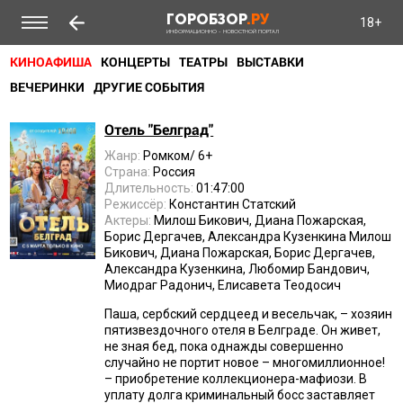
ГОРОБЗОР
.РУ
18+
ИНФОРМАЦИОННО - НОВОСТНОЙ ПОРТАЛ
КИНОАФИША
КОНЦЕРТЫ
ТЕАТРЫ
ВЫСТАВКИ
ВЕЧЕРИНКИ
ДРУГИЕ СОБЫТИЯ
Отель "Белград"
Жанр:
Ромком/ 6+
Страна:
Россия
Длительность:
01:47:00
Режиссёр:
Константин Статский
Актеры:
Милош Бикович, Диана Пожарская,
Борис Дергачев, Александра Кузенкина Милош
Бикович, Диана Пожарская, Борис Дергачев,
Александра Кузенкина, Любомир Бандович,
Миодраг Радонич, Елисавета Теодосич
Паша, сербский сердцеед и весельчак, – хозяин
пятизвездочного отеля в Белграде. Он живет,
не зная бед, пока однажды совершенно
случайно не портит новое – многомиллионное!
– приобретение коллекционера-мафиози. В
уплату долга криминальный босс заставляет