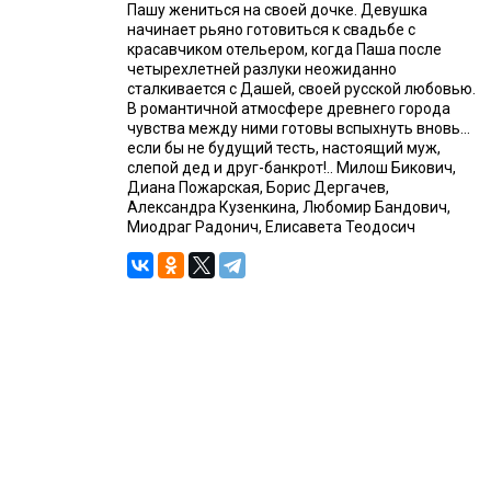
Пашу жениться на своей дочке. Девушка
начинает рьяно готовиться к свадьбе с
красавчиком отельером, когда Паша после
четырехлетней разлуки неожиданно
сталкивается с Дашей, своей русской любовью.
В романтичной атмосфере древнего города
чувства между ними готовы вспыхнуть вновь…
если бы не будущий тесть, настоящий муж,
слепой дед и друг-банкрот!.. Милош Бикович,
Диана Пожарская, Борис Дергачев,
Александра Кузенкина, Любомир Бандович,
Миодраг Радонич, Елисавета Теодосич