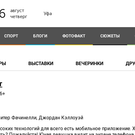
6
август
Уфа
четверг
СПОРТ
БЛОГИ
ФОТОФАКТ
СЮЖЕТЫ
РЫ
ВЫСТАВКИ
ВЕЧЕРИНКИ
ДРУ
т
6+
Питер Фачинелли, Джордан Кэллоуэй
соких технологий для всего есть мобильное приложение. Х
ить? Пожалуйста! Юная девушка видит на экране телефон