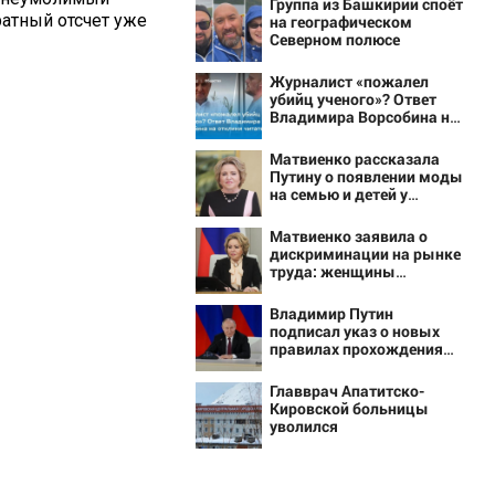
Группа из Башкирии споёт
ратный отсчет уже
на географическом
Северном полюсе
Журналист «пожалел
убийц ученого»? Ответ
Владимира Ворсобина на
отклики читателей
Матвиенко рассказала
Путину о появлении моды
на семью и детей у
российских студентов
Матвиенко заявила о
дискриминации на рынке
труда: женщины
получают меньше
мужчин
Владимир Путин
подписал указ о новых
правилах прохождения
военной службы
Главврач Апатитско-
Кировской больницы
уволился