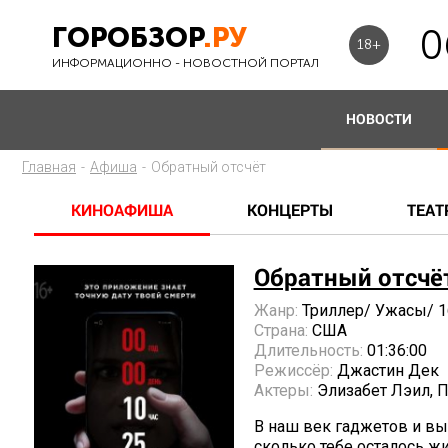
ГОРОБЗОР
.РУ
0
18+
ИНФОРМАЦИОННО - НОВОСТНОЙ ПОРТАЛ
НОВОСТИ
Главная
-
Афиша
-
Обратный отсчёт
КИНОАФИША
КОНЦЕРТЫ
ТЕАТ
Обратный отсчё
Жанр:
Триллер/ Ужасы/ 1
Страна:
США
Длительность:
01:36:00
Режиссёр:
Джастин Дек
Актеры:
Элизабет Лэил, 
В наш век гаджетов и вы
сколько тебе осталось ж