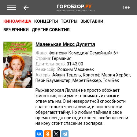
ГОРОБЗОР
.РУ
18+
ИНФОРМАЦИОННО - НОВОСТНОЙ ПОРТАЛ
КИНОАФИША
КОНЦЕРТЫ
ТЕАТРЫ
ВЫСТАВКИ
ВЕЧЕРИНКИ
ДРУГИЕ СОБЫТИЯ
Маленькая Мисс Дулиттл
Жанр:
Фэнтези/ Комедия/ Семейный/ 6+
Страна:
Германия
Длительность:
01:43:00
Режиссёр:
Йоахим Масаннек
Актеры:
Айлин Тецель, Кристоф Мария Хербст,
Пери Баумейстер, Мерет Беккер, Том Бек
Рыжеволосая Лилиан не просто обожает
животных, но и умеет понимать их язык и
отвечать им. О её невероятной способности
знают только члены семьи, и они всячески
оберегают тайну. Но любым тайнам в свое
время всегда приходит конец, особенно если
на кону стоит спасение зоопарка.