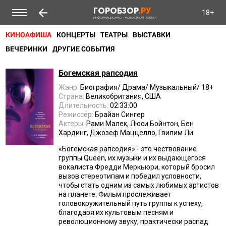
ГОРОБЗОР
.РУ
18+
ИНФОРМАЦИОННО - НОВОСТНОЙ ПОРТАЛ
КИНОАФИША
КОНЦЕРТЫ
ТЕАТРЫ
ВЫСТАВКИ
ВЕЧЕРИНКИ
ДРУГИЕ СОБЫТИЯ
Богемская рапсодия
Жанр:
Биография/ Драма/ Музыкальный/ 18+
Страна:
Великобритания, США
Длительность:
02:33:00
Режиссёр:
Брайан Сингер
Актеры:
Рами Малек, Люси Бойнтон, Бен
Хардинг, Джозеф Маццелло, Гвилим Ли
«Богемская рапсодия» - это чествование
группы Queen, их музыки и их выдающегося
вокалиста Фредди Меркьюри, который бросил
вызов стереотипам и победил условности,
чтобы стать одним из самых любимых артистов
на планете. Фильм прослеживает
головокружительный путь группы к успеху,
благодаря их культовым песням и
революционному звуку, практически распад