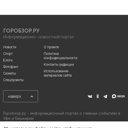
ГОРОБЗОР.РУ
Информационно - новостной портал
Новости
О проекте
Спорт
Политика
конфиденциальности
Блоги
Контакты редакции
Фотофакт
Использование
Сюжеты
материалов сайта
Спецпроекты
наверх
Горобзор.ру - информационный портал о главных событиях в
Уфе и Башкирии