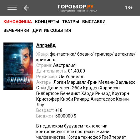
ГОРОБЗОР
.РУ
18+
ИНФОРМАЦИОННО - НОВОСТНОЙ ПОРТАЛ
КИНОАФИША
КОНЦЕРТЫ
ТЕАТРЫ
ВЫСТАВКИ
ВЕЧЕРИНКИ
ДРУГИЕ СОБЫТИЯ
Апгрейд
Жанр:
фантастика/ боевик/ триллер/ детектив/
криминал
Страна:
Австралия
Длительность:
01:40:00
Режиссёр:
Ли Уоннелл
Актеры:
Логан Маршалл-Грин Мелани Валльехо
Стив Даниелсен Эбби Краден Харрисон
Гилбертсон Бенедикт Харди Ричард Коуторн
Кристофер Кирби Ричард Анастасиос Кенни
Лоу
Возраст:
+18
Бюджет:
5000000 $
В недалеком будущем технологии
контролируют все процессы жизни
человечества. Когда технофоб Грей теряет