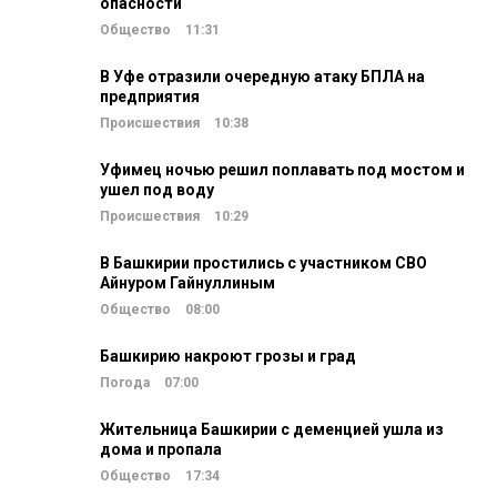
опасности
Общество
11:31
В Уфе отразили очередную атаку БПЛА на
предприятия
Происшествия
10:38
Уфимец ночью решил поплавать под мостом и
ушел под воду
Происшествия
10:29
В Башкирии простились с участником СВО
Айнуром Гайнуллиным
Общество
08:00
Башкирию накроют грозы и град
Погода
07:00
Жительница Башкирии с деменцией ушла из
дома и пропала
Общество
17:34