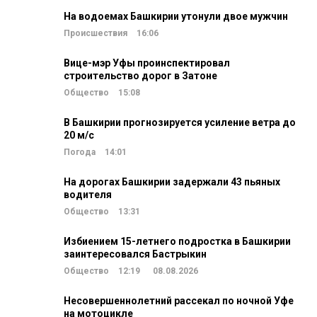
На водоемах Башкирии утонули двое мужчин
Происшествия
16:06
Вице-мэр Уфы проинспектировал
строительство дорог в Затоне
Общество
15:08
В Башкирии прогнозируется усиление ветра до
20 м/c
Погода
14:01
На дорогах Башкирии задержали 43 пьяных
водителя
Общество
13:31
Избиением 15-летнего подростка в Башкирии
заинтересовался Бастрыкин
Общество
12:19
08.08.2026
Несовершеннолетний рассекал по ночной Уфе
на мотоцикле