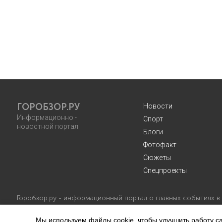
ГОРОБЗОР.РУ
Новости
Информационно -
Спорт
новостной портал
Блоги
Фотофакт
Сюжеты
Спецпроекты
Горобзор.ру - информационный портал о главных событиях в
Мы используем файлы cookie, чтобы улучшить работу са