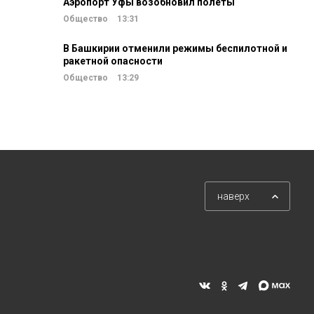
Аэропорт Уфы возобновил полеты
Общество
13:31
В Башкирии отменили режимы беспилотной и
ракетной опасности
Общество
13:29
наверх