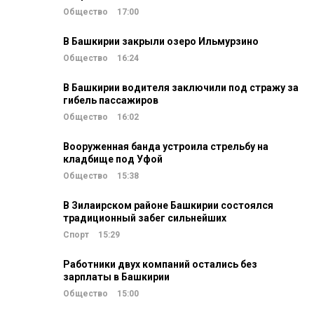
Общество
17:00
В Башкирии закрыли озеро Ильмурзино
Общество
16:24
В Башкирии водителя заключили под стражу за
гибель пассажиров
Общество
16:02
Вооруженная банда устроила стрельбу на
кладбище под Уфой
Общество
15:38
В Зилаирском районе Башкирии состоялся
традиционный забег сильнейших
Спорт
15:29
Работники двух компаний остались без
зарплаты в Башкирии
Общество
15:00