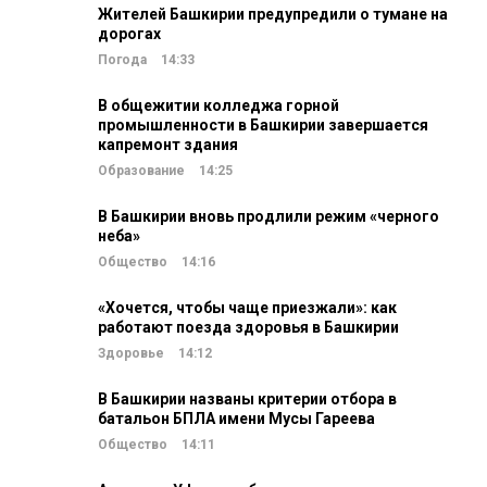
Жителей Башкирии предупредили о тумане на
дорогах
Погода
14:33
В общежитии колледжа горной
промышленности в Башкирии завершается
капремонт здания
Образование
14:25
В Башкирии вновь продлили режим «черного
неба»
Общество
14:16
«Хочется, чтобы чаще приезжали»: как
работают поезда здоровья в Башкирии
Здоровье
14:12
В Башкирии названы критерии отбора в
батальон БПЛА имени Мусы Гареева
Общество
14:11