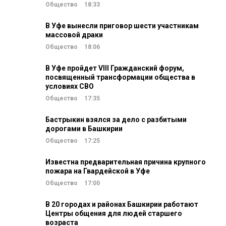
Общество
18:33
В Уфе вынесли приговор шести участникам
массовой драки
Общество
18:06
В Уфе пройдет VIII Гражданский форум,
посвященный трансформации общества в
условиях СВО
Общество
17:35
Бастрыкин взялся за дело с разбитыми
дорогами в Башкирии
Общество
17:25
Известна предварительная причина крупного
пожара на Гвардейской в Уфе
Общество
17:00
В 20 городах и районах Башкирии работают
Центры общения для людей старшего
возраста