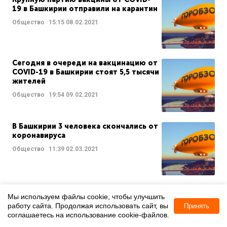
19 в Башкирии отправили на карантин
Общество
15:15
08.02.2021
Сегодня в очереди на вакцинацию от
COVID-19 в Башкирии стоят 5,5 тысячи
жителей
Общество
19:54
09.02.2021
В Башкирии 3 человека скончались от
коронавируса
Общество
11:39
02.03.2021
ВОЗ описала, как коронавирус попал
Мы используем файлы cookie, чтобы улучшить
от летучих мышей к людям
работу сайта. Продолжая использовать сайт, вы
Принять
Общество
15:44
29.03.2021
соглашаетесь на использование cookie-файлов.