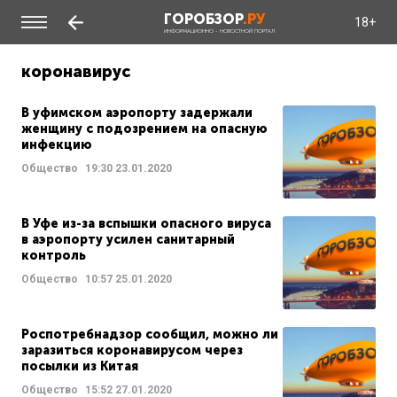
ГОРОБЗОР
.РУ
18+
ИНФОРМАЦИОННО - НОВОСТНОЙ ПОРТАЛ
коронавирус
В уфимском аэропорту задержали
женщину с подозрением на опасную
инфекцию
Общество
19:30
23.01.2020
В Уфе из-за вспышки опасного вируса
в аэропорту усилен санитарный
контроль
Общество
10:57
25.01.2020
Роспотребнадзор сообщил, можно ли
заразиться коронавирусом через
посылки из Китая
Общество
15:52
27.01.2020