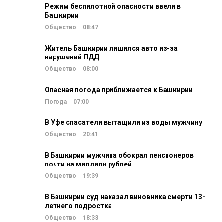
Режим беспилотной опасности ввели в
Башкирии
Общество
08:47
Житель Башкирии лишился авто из-за
нарушений ПДД
Общество
08:00
Опасная погода приближается к Башкирии
Погода
07:00
В Уфе спасатели вытащили из воды мужчину
Общество
20:41
В Башкирии мужчина обокрал пенсионеров
почти на миллион рублей
Общество
19:39
В Башкирии суд наказал виновника смерти 13-
летнего подростка
Общество
18:33