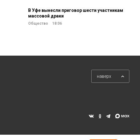
В Уфе вынесли приговор шести участникам
массовой драки
Общество
18:06
наверх