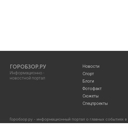
ГОРОБЗОР.РУ
Новости
Информационно -
Спорт
новостной портал
Блоги
Фотофакт
Сюжеты
Спецпроекты
Горобзор.ру - информационный портал о главных событиях в