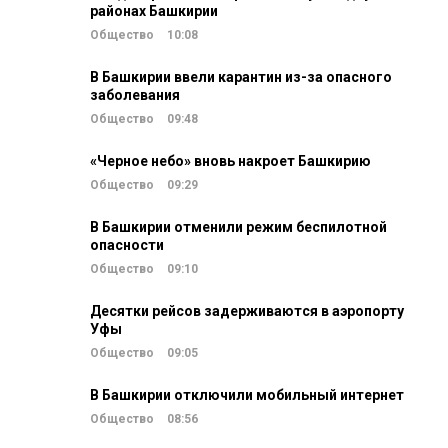
районах Башкирии
Общество
10:08
В Башкирии ввели карантин из-за опасного
заболевания
Общество
09:48
«Черное небо» вновь накроет Башкирию
Общество
09:29
В Башкирии отменили режим беспилотной
опасности
Общество
09:10
Десятки рейсов задерживаются в аэропорту
Уфы
Общество
09:05
В Башкирии отключили мобильный интернет
Общество
08:56