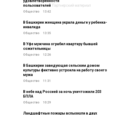
удовлетворенности
пользователей
Партнерский материал
Общество
13:42
В Башкирии женщина украла деньги у ребенка-
инвалида
Общество
13:35
В Уфе мужчина ограбил квартиру бывшей
сожительницы
Общество
12:26
В Башкирии заведующая сельским домом
культуры фиктивно устроила на работу своего
мужа
Общество
11:31
В небе над Россией за ночь уничтожили 203
БПЛА
Общество
10:29
Ландшафтные пожары вспыхнули в двух