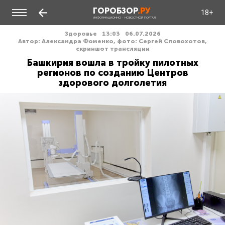
ГОРОБЗОР
.РУ
18+
ИНФОРМАЦИОННО - НОВОСТНОЙ ПОРТАЛ
Здоровье
13:03
06.07.2026
Автор: Александра Фоменко, фото: Сергей Словохотов,
скриншот трансляции
Башкирия вошла в тройку пилотных
регионов по созданию Центров
здорового долголетия