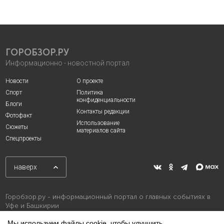
ГОРОБЗОР.РУ
Информационно - новостной портал
Новости
О проекте
Спорт
Политика
конфиденциальности
Блоги
Контакты редакции
Фотофакт
Использование
Сюжеты
материалов сайта
Спецпроекты
наверх
Горобзор.ру - информационный портал о главных событиях в
Уфе и Башкирии
Мы используем файлы cookie, чтобы улучшить