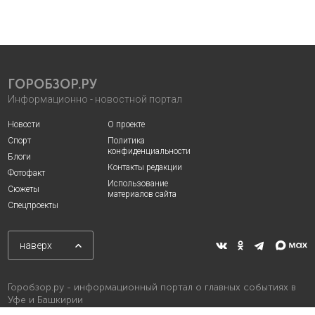
ГОРОБЗОР.РУ
Информационно - новостной портал
Новости
О проекте
Спорт
Политика
конфиденциальности
Блоги
Контакты редакции
Фотофакт
Использование
Сюжеты
материалов сайта
Спецпроекты
наверх
Горобзор.ру - информационный портал о главных событиях в
Уфе и Башкирии