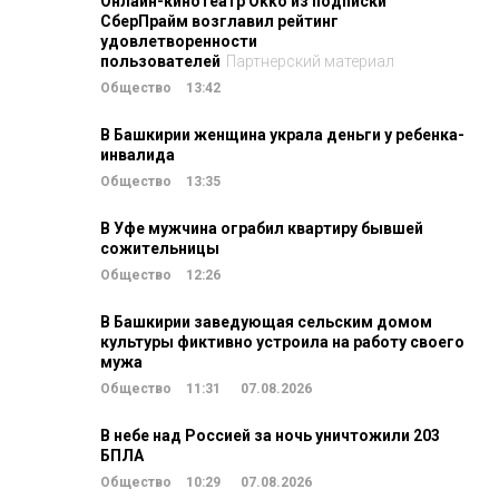
Онлайн-кинотеатр Okko из подписки
СберПрайм возглавил рейтинг
удовлетворенности
пользователей
Партнерский материал
Общество
13:42
В Башкирии женщина украла деньги у ребенка-
инвалида
Общество
13:35
В Уфе мужчина ограбил квартиру бывшей
сожительницы
Общество
12:26
В Башкирии заведующая сельским домом
культуры фиктивно устроила на работу своего
мужа
Общество
11:31
07.08.2026
В небе над Россией за ночь уничтожили 203
БПЛА
Общество
10:29
07.08.2026