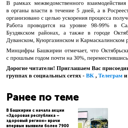
В рамках межведомственного взаимодействия
в органы власти в течение 5 дней, а в Росреес
организовано с целью ускорения процесса получ
Работа проводится на уровне 98-99% в Сала
Буздякском районах, а также в городе Октяб
Дуванском, Куюргазинском и Кармаскалинском 
Минцифры Башкирии отмечает, что Октябрьски
с прошлым годом почти на 30%, переместившись 
Дорогие читатели! Приглашаем Вас присоеди
группах в социальных сетях -
ВК
,
Телеграм
Ранее по теме
В Башкирии с начала акции
«Здоровая республика –
здоровый регион» врачи
впервые выявили более 7900