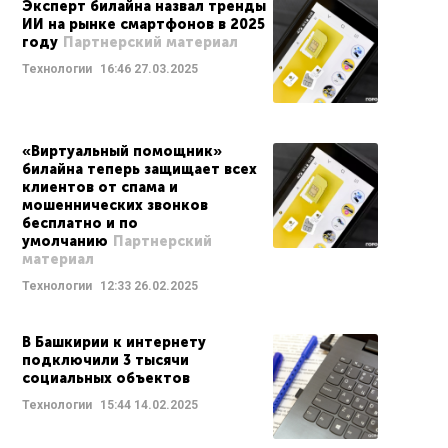
Эксперт билайна назвал тренды
ИИ на рынке смартфонов в 2025
году
Партнерский материал
Технологии
16:46
27.03.2025
«Виртуальный помощник»
билайна теперь защищает всех
клиентов от спама и
мошеннических звонков
бесплатно и по
умолчанию
Партнерский
материал
Технологии
12:33
26.02.2025
В Башкирии к интернету
подключили 3 тысячи
социальных объектов
Технологии
15:44
14.02.2025