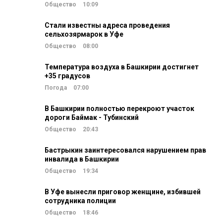
Общество
10:09
Стали известны адреса проведения
сельхозярмарок в Уфе
Общество
08:00
Температура воздуха в Башкирии достигнет
+35 градусов
Погода
07:00
В Башкирии полностью перекроют участок
дороги Баймак - Тубинский
Общество
20:43
Бастрыкин заинтересовался нарушением прав
инвалида в Башкирии
Общество
19:34
В Уфе вынесли приговор женщине, избившей
сотрудника полиции
Общество
18:46