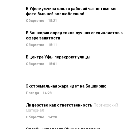
В Уфе мужчина слил в рабочий чат интимные
фото бывшей возлюбленной
Общество
15:21
В Башкирии определили лучших специалистов в
сфере занятости
Общество
15:11
В центре Уфы перекроют улицы
Общество
15:01
Экстремальная жара идет на Башкирию
Погода
14:28
Лидерство как ответственность
Партнерский
материал
Общество
14:20