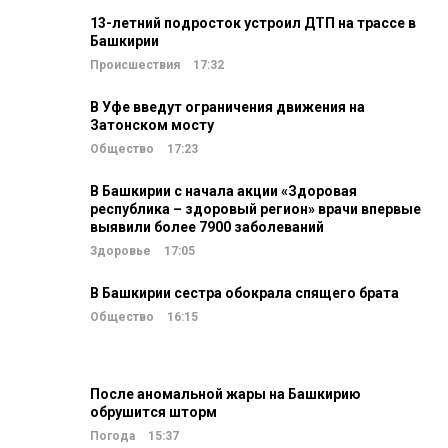
13-летний подросток устроил ДТП на трассе в
Башкирии
Происшествия
17:32
В Уфе введут ограничения движения на
Затонском мосту
Общество
17:23
В Башкирии с начала акции «Здоровая
республика – здоровый регион» врачи впервые
выявили более 7900 заболеваний
Здоровье
17:05
В Башкирии сестра обокрала спящего брата
Общество
16:15
После аномальной жары на Башкирию
обрушится шторм
Погода
15:37