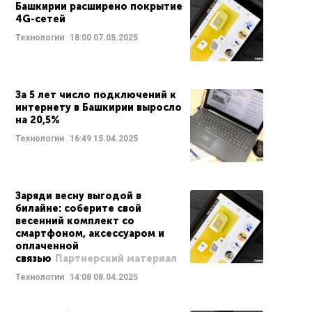
Башкирии расширено покрытие
4G-сетей
Технологии
18:00
07.05.2025
За 5 лет число подключений к
интернету в Башкирии выросло
на 20,5%
Технологии
16:49
15.04.2025
Заряди весну выгодой в
билайне: соберите свой
весенний комплект со
смартфоном, аксессуаром и
оплаченной
связью
Партнерский материал
Технологии
14:08
08.04.2025