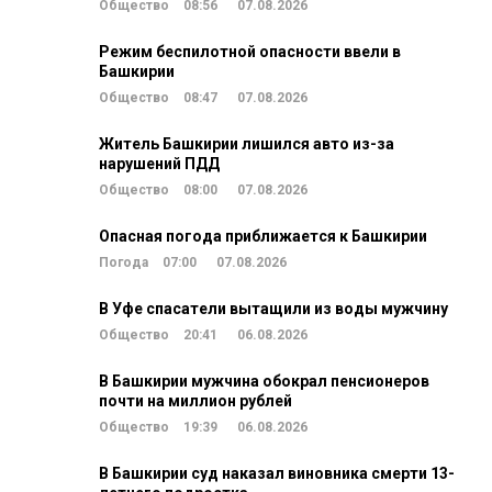
Общество
08:56
07.08.2026
Режим беспилотной опасности ввели в
Башкирии
Общество
08:47
07.08.2026
Житель Башкирии лишился авто из-за
нарушений ПДД
Общество
08:00
07.08.2026
Опасная погода приближается к Башкирии
Погода
07:00
07.08.2026
В Уфе спасатели вытащили из воды мужчину
Общество
20:41
06.08.2026
В Башкирии мужчина обокрал пенсионеров
почти на миллион рублей
Общество
19:39
06.08.2026
В Башкирии суд наказал виновника смерти 13-