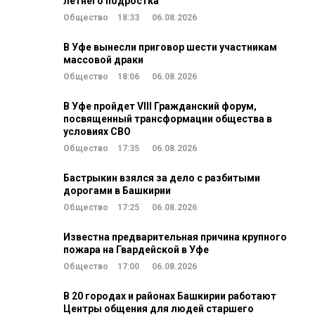
летнего подростка
Общество
18:33
06.08.2026
В Уфе вынесли приговор шести участникам
массовой драки
Общество
18:06
06.08.2026
В Уфе пройдет VIII Гражданский форум,
посвященный трансформации общества в
условиях СВО
Общество
17:35
06.08.2026
Бастрыкин взялся за дело с разбитыми
дорогами в Башкирии
Общество
17:25
06.08.2026
Известна предварительная причина крупного
пожара на Гвардейской в Уфе
Общество
17:00
06.08.2026
В 20 городах и районах Башкирии работают
Центры общения для людей старшего