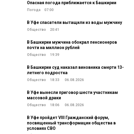
Опасная погода приближается к Башкирии
Погода
07:00
В Уфе спасатели вытащили из воды мужчину
Общество
20:41
В Башкирии мужчина обокрал пенсионеров
почти на миллион рублей
Общество
19:39
В Башкирии суд наказал виновника смерти 13-
летнего подростка
Общество
18:33
06.08.2026
В Уфе вынесли приговор шести участникам
массовой драки
Общество
18:06
06.08.2026
В Уфе пройдет VIII Гражданский форум,
посвященный трансформации общества в
условиях СВО