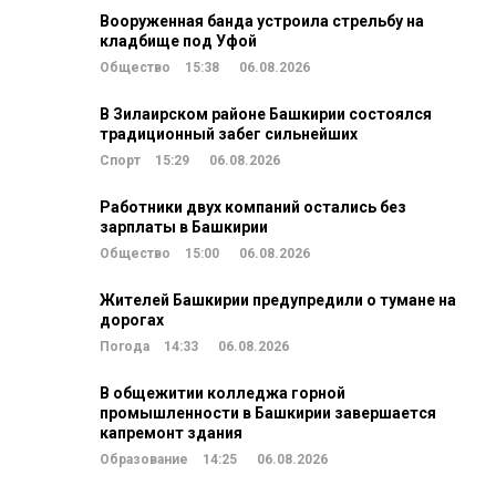
Вооруженная банда устроила стрельбу на
кладбище под Уфой
Общество
15:38
06.08.2026
В Зилаирском районе Башкирии состоялся
традиционный забег сильнейших
Спорт
15:29
06.08.2026
Работники двух компаний остались без
зарплаты в Башкирии
Общество
15:00
06.08.2026
Жителей Башкирии предупредили о тумане на
дорогах
Погода
14:33
06.08.2026
В общежитии колледжа горной
промышленности в Башкирии завершается
капремонт здания
Образование
14:25
06.08.2026