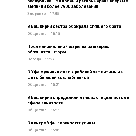
республика – здоровый регион» врачи впервые
выявили более 7900 заболеваний
Здоровье
17:05
В Башкирии сестра обокрала спящего брата
Общество
16:15
После аномальной жары на Башкирию
обрушится шторм
Погода
15:37
В Уфе мужчина слил в рабочий чат интимные
фото бывшей возлюбленной
Общество
15:21
В Башкирии определили лучших специалистов в
сфере занятости
Общество
15:11
В центре Уфы перекроют улицы
Общество
15:01