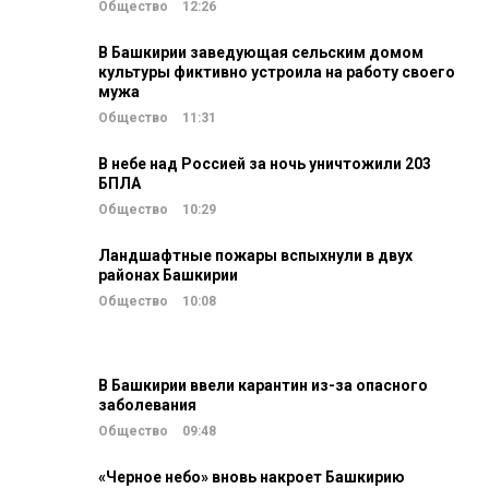
Общество
12:26
В Башкирии заведующая сельским домом
культуры фиктивно устроила на работу своего
мужа
Общество
11:31
В небе над Россией за ночь уничтожили 203
БПЛА
Общество
10:29
Ландшафтные пожары вспыхнули в двух
районах Башкирии
Общество
10:08
В Башкирии ввели карантин из-за опасного
заболевания
Общество
09:48
«Черное небо» вновь накроет Башкирию