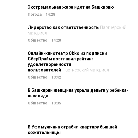
Экстремальная жара идет на Башкирию
Погода
14:28
Лидерство как ответственность
Партнерский
материал
Общество
14:20
Онлайн-кинотеатр Okko из подписки
СберПрайм возглавил рейтинг
удовлетворенности
пользователей
Партнерский материал
Общество
13:42
В Башкирии женщина украла деньги у ребенка-
инвалида
Общество
13:35
В Уфе мужчина ограбил квартиру бывшей
сожительницы