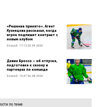
«Решение принято». Агент
Кузнецова рассказал, когда
игрок подпишет контракт с
новым клубом
Хоккей
17:13
06.08.2026
Девин Броссо – об отпуске,
подготовке к сезону и
партнерах по команде
Хоккей
16:47
04.08.2026
ости по теме