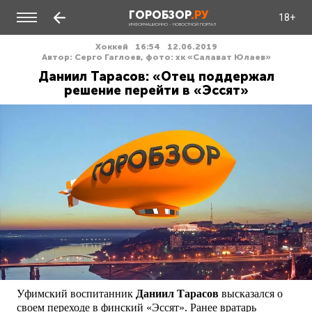
ГОРОБЗОР
.РУ
18+
ИНФОРМАЦИОННО - НОВОСТНОЙ ПОРТАЛ
Хоккей
16:54
12.06.2019
Автор: Серго Гаглоев, фото: хк «Салават Юлаев»
Даниил Тарасов: «Отец поддержал
решение перейти в «Эссят»
Уфимский воспитанник
Даниил Тарасов
высказался о
своем переходе в финский «Эссят». Ранее вратарь