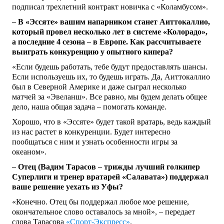
подписал трехлетний контракт новичка с «Коламбусом».
– В «Эссяте» вашим напарником станет Аиттокаллио,
который провел несколько лет в системе «Колорадо»,
а последние 4 сезона – в Европе. Как рассчитываете
выиграть конкуренцию у опытного кипера?
«Если будешь работать, тебе будут предоставлять шансы.
Если используешь их, то будешь играть. Да, Аиттокаллио
был в Северной Америке и даже сыграл несколько
матчей за «Эвеланш». Все равно, мы будем делать общее
дело, наша общая задача – помогать команде.
Хорошо, что в «Эссяте» будет такой вратарь, ведь каждый
из нас растет в конкуренции. Будет интересно
пообщаться с ним и узнать особенности игры за
океаном».
– Отец (Вадим Тарасов – трижды лучший голкипер
Суперлиги и тренер вратарей «Салавата») поддержал
ваше решение уехать из Уфы?
«Конечно. Отец бы поддержал любое мое решение,
окончательное слово оставалось за мной», – передает
слова Тарасова
«Спорт-Экспресс»
.