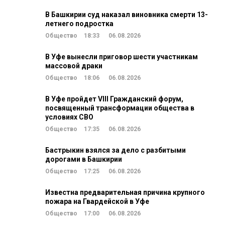
В Башкирии суд наказал виновника смерти 13-
летнего подростка
Общество
18:33
06.08.2026
В Уфе вынесли приговор шести участникам
массовой драки
Общество
18:06
06.08.2026
В Уфе пройдет VIII Гражданский форум,
посвященный трансформации общества в
условиях СВО
Общество
17:35
06.08.2026
Бастрыкин взялся за дело с разбитыми
дорогами в Башкирии
Общество
17:25
06.08.2026
Известна предварительная причина крупного
пожара на Гвардейской в Уфе
Общество
17:00
06.08.2026