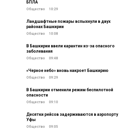
БПЛА
Общество
10:29
Ландшафтные пожары вспыхнули в двух
районах Башкирии
Общество
10:08
В Башкирии ввели карантин из-за опасного
заболевания
Общество
09:48
«Черное небо» вновь накроет Башкирию
Общество
09:29
В Башкирии отменили режим беспилотной
опасности
Общество
09:10
Десятки рейсов задерживаются в аэропорту
Уфы
Общество
09:05