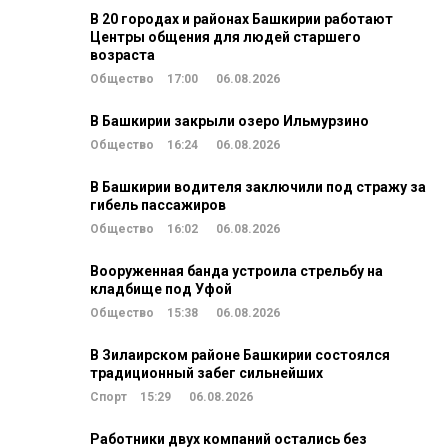
В 20 городах и районах Башкирии работают
Центры общения для людей старшего
возраста
Общество
17:00
06.08.2026
В Башкирии закрыли озеро Ильмурзино
Общество
16:24
06.08.2026
В Башкирии водителя заключили под стражу за
гибель пассажиров
Общество
16:02
06.08.2026
Вооруженная банда устроила стрельбу на
кладбище под Уфой
Общество
15:38
06.08.2026
В Зилаирском районе Башкирии состоялся
традиционный забег сильнейших
Спорт
15:29
06.08.2026
Работники двух компаний остались без