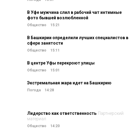
В Уфе мужчина слил в рабочий чат интимные
фото бывшей возлюбленной
Общество
15:21
В Башкирии определили лучших специалистов в
сфере занятости
Общество
15:11
В центре Уфы перекроют улицы
Общество
15:01
Экстремальная жара идет на Башкирию
Погода
14:28
Лидерство как ответственность
Партнерский
материал
Общество
14:20