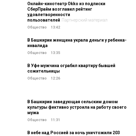
Онлайн-кинотеатр Okko из подписки
СберПрайм возглавил рейтинг
удовлетворенности
пользователей
Партнерский материал
Общество
13:42
В Башкирии женщина украла деньги у ребенка-
инвалида
Общество
13:35
В Уфе мужчина ограбил квартиру бывшей
сожительницы
Общество
12:26
В Башкирии заведующая сельским домом
культуры фиктивно устроила на работу своего
мужа
Общество
11:31
В небе над Россией за ночь уничтожили 203