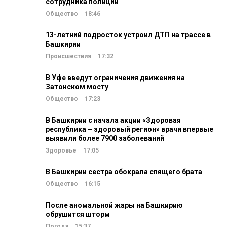
сотрудника полиции
Общество
18:46
13-летний подросток устроил ДТП на трассе в
Башкирии
Происшествия
17:32
В Уфе введут ограничения движения на
Затонском мосту
Общество
17:23
В Башкирии с начала акции «Здоровая
республика – здоровый регион» врачи впервые
выявили более 7900 заболеваний
Здоровье
17:05
В Башкирии сестра обокрала спящего брата
Общество
16:15
После аномальной жары на Башкирию
обрушится шторм
Погода
15:37