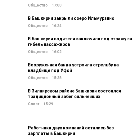
Общество
17:00
В Башкирии закрыли озеро Ильмурзино
Общество
16:24
В Башкирии водителя заключили под стражу за
гибель пассажиров
Общество
16:02
Вооруженная банда устроила стрельбу на
кладбище под Уфой
Общество
15:38
В Зилаирском районе Башкирии состоялся
традиционный забег сильнейших
Спорт
15:29
Работники двух компаний остались без
зарплаты в Башкирии