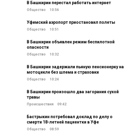
В Башкирии перестал работать интернет
Общество
10:56
Уфимский аэропорт приостановил полеты
Общество
10:51
В Башкирии объявлен режим беспилотной
опасности
Общество
10:32
В Башкирии задержали пьяную пенсионерку на
мотоцикле без шлема и страховки
Общество
10:24
В Башкирии произошло два загорания сухой
травы
Происшествия
09:42
Бастрыкин потребовал доклад по делу о
смерти 18-летней пациентки в Уфе
Общество
08:59