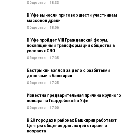
Общество
18:33
В Уфе вынесли приговор шести участникам
массовой драки
Общество
18:06
В Уфе пройдет VIII Гражданский форум,
посвященный трансформации общества в
условиях СВО
Общество
17:35
Бастрыкин взялся за дело с разбитыми
дорогами в Башкирии
Общество
17:25
Известна предварительная причина крупного
пожара на Гвардейской в Уфе
Общество
17:00
В 20 городах и районах Башкирии работают
Центры общения для людей старшего
возраста