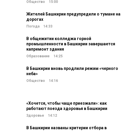
Общество
15:00
Жителей Башкирии предупредили о тумане на
дорогах
Погода
14:33
В общежитии колледжа горной
промышленности в Башкирии завершается
капремонт здания
Образование
14:25
В Башкирии вновь продлили режим «черного
неба»
Общество
14:16
«Хочется, чтобы чаще приезжали»: как
работают поезда здоровья в Башкирии
Здоровье
14:12
В Башкирии названы критерии отбора в