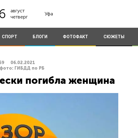
6
август
Уфа
четверг
СПОРТ
БЛОГИ
ФОТОФАКТ
СЮЖЕТЫ
59
06.02.2021
 фото: ГИБДД по РБ
чески погибла женщина