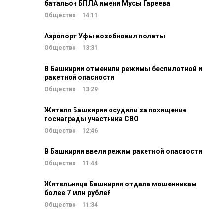
батальон БПЛА имени Мусы Гареева
Общество
14:11
Аэропорт Уфы возобновил полеты
Общество
13:31
В Башкирии отменили режимы беспилотной и
ракетной опасности
Общество
13:29
Жителя Башкирии осудили за похищение
госнаграды участника СВО
Общество
12:46
В Башкирии ввели режим ракетной опасности
Общество
11:44
Жительница Башкирии отдала мошенникам
более 7 млн рублей
Общество
11:34