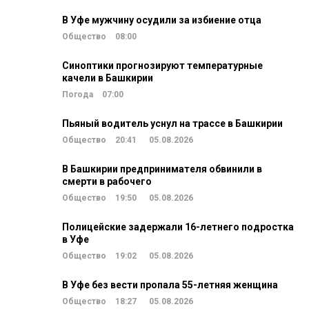
В Уфе мужчину осудили за избиение отца
Общество
08:00
Синоптики прогнозируют температурные
качели в Башкирии
Погода
07:00
Пьяный водитель уснул на трассе в Башкирии
Общество
20:41
05.08.2026
В Башкирии предпринимателя обвинили в
смерти в рабочего
Общество
19:50
05.08.2026
Полицейские задержали 16-летнего подростка
в Уфе
Общество
19:02
05.08.2026
В Уфе без вести пропала 55-летняя женщина
Общество
18:27
05.08.2026