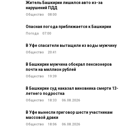
Житель Башкирии лишился авто из-за
нарушений ПДД
Общество
08:00
Опасная погода приближается к Башкирии
Погода
07:00
В Уфе спасатели вытащили из воды мужчину
Общество
20:41
В Башкирии мужчина обокрал пенсионеров
почти на миллион рублей
Общество
19:39
В Башкирии суд наказал виновника смерти 13-
летнего подростка
Общество
18:33
06.08.2026
В Уфе вынесли приговор шести участникам
массовой драки
Общество
18:06
06.08.2026