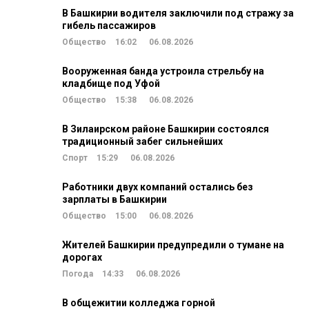
В Башкирии водителя заключили под стражу за
гибель пассажиров
Общество
16:02
06.08.2026
Вооруженная банда устроила стрельбу на
кладбище под Уфой
Общество
15:38
06.08.2026
В Зилаирском районе Башкирии состоялся
традиционный забег сильнейших
Спорт
15:29
06.08.2026
Работники двух компаний остались без
зарплаты в Башкирии
Общество
15:00
06.08.2026
Жителей Башкирии предупредили о тумане на
дорогах
Погода
14:33
06.08.2026
В общежитии колледжа горной