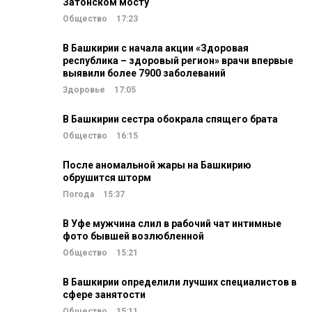
Затонском мосту
Общество
17:23
В Башкирии с начала акции «Здоровая
республика – здоровый регион» врачи впервые
выявили более 7900 заболеваний
Здоровье
17:05
В Башкирии сестра обокрала спящего брата
Общество
16:15
После аномальной жары на Башкирию
обрушится шторм
Погода
15:37
В Уфе мужчина слил в рабочий чат интимные
фото бывшей возлюбленной
Общество
15:21
В Башкирии определили лучших специалистов в
сфере занятости
Общество
15:11