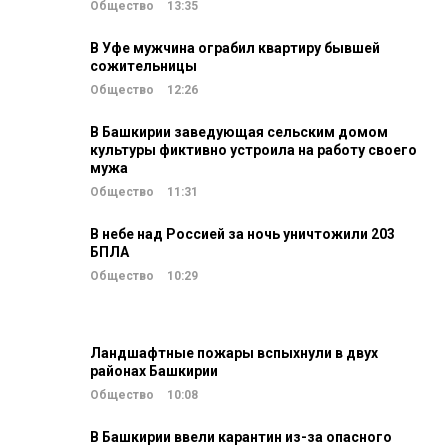
Общество
13:35
В Уфе мужчина ограбил квартиру бывшей
сожительницы
Общество
12:26
В Башкирии заведующая сельским домом
культуры фиктивно устроила на работу своего
мужа
Общество
11:31
В небе над Россией за ночь уничтожили 203
БПЛА
Общество
10:29
Ландшафтные пожары вспыхнули в двух
районах Башкирии
Общество
10:08
В Башкирии ввели карантин из-за опасного