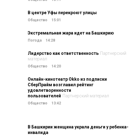
В центре Уфы перекроют улицы
Общество
15:01
Экстремальная жара идет на Башкирию
Погода
14:28
Лидерство как ответственность
Партнерский
материал
Общество
14:20
Онлайн-кинотеатр Okko из подписки
СберПрайм возглавил рейтинг
удовлетворенности
пользователей
Партнерский материал
Общество
13:42
В Башкирии женщина украла деньги у ребенка-
инвалида