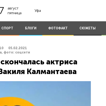
7
август
Уфа
пятница
СПОРТ
БЛОГИ
ФОТОФАКТ
СЮЖЕТЫ
10
05.02.2021
а, фото: соцсети
скончалась актриса
Вакиля Калмантаева