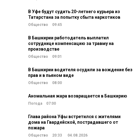
В Уфе будут судить 20-летнего курьера из
Татарстана за попытку сбыта наркотиков
Общество
09:45
В Башкирии работодатель выплатил
сотруднице компенсацию за травму на
производстве
Общество
09:01
В Башкирии водителя осудили за вождение без
прав и в пьяном виде
Общество
08:00
Аномальная жара возвращается в Башкирию
Погода
07:00
Глава района Уфы встретился с жителями
дома на Гвардейской, пострадавшего от
пожара
Общество
20:33
04.08.2026