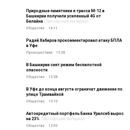
Природные памятники и трасса М-12 в
Башкирии получили усиленный 4G от
Билайна
Партнерский материал
Общество
14:11
Радий Хабиров прокомментировал атаку БПЛА
в Уфе
Происшествия
13:28
В Башкирии снят режим беспилотной
опасности
Общество
13:28
В Уфе до конца августа ограничат движение по
улице Трамвайной
Общество
13:10
Автокредитный портфель Банка Уралсиб вырос
на 23%
Партнерский материал
Общество
13:03