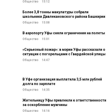
Общество
15:12
Более 3,8 тонны макулатуры собрали
школьники Давлекановского района Башкирии
Общество
15:08
В аэропорту Уфы сняли ограничения на полеты
Общество
15:01
«Серьезный пожар»: в мэрии Уфы рассказали о
ситуации с погорельцами с Гвардейской улицы
Общество
14:47
В Уфе организация выплатила 3,5 млн рублей
долга по зарплате
Общество
14:35
Жительницу Уфы привлекли к ответственности
за оскорбление мужчины
Общество
14:16