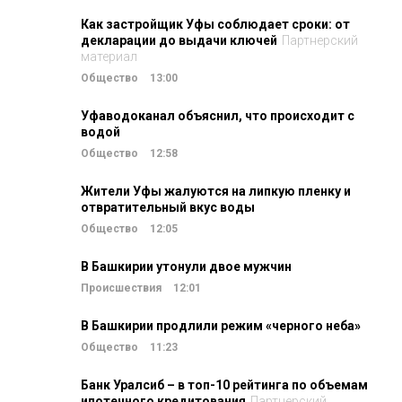
Как застройщик Уфы соблюдает сроки: от
декларации до выдачи ключей
Партнерский
материал
Общество
13:00
Уфаводоканал объяснил, что происходит с
водой
Общество
12:58
Жители Уфы жалуются на липкую пленку и
отвратительный вкус воды
Общество
12:05
В Башкирии утонули двое мужчин
Происшествия
12:01
В Башкирии продлили режим «черного неба»
Общество
11:23
Банк Уралсиб – в топ-10 рейтинга по объемам
ипотечного кредитования
Партнерский