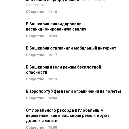
материал
Общество
11:10
В Башкирии ликвидировали
несанкционированную свалку
Общество
10:53
В Башкирии отключили мобильный интернет
Общество
10:17
В Башкирии ввели режим бесплотной
опасности
Общество
10:13
В аэропорту Уфы ввели ограничения на полеты
Общество
10:04
От локального рекорда к глобальным
переменам: как в Башкирии ремонтируют
дороги и мосты
Общество
10:00