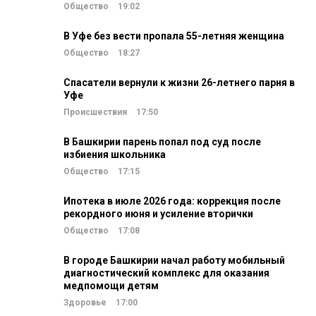
Общество
19:02
В Уфе без вести пропала 55-летняя женщина
Общество
18:27
Спасатели вернули к жизни 26-летнего парня в
Уфе
Происшествия
17:50
В Башкирии парень попал под суд после
избиения школьника
Общество
17:15
Ипотека в июле 2026 года: коррекция после
рекордного июня и усиление вторички
Общество
17:08
В городе Башкирии начал работу мобильный
диагностический комплекс для оказания
медпомощи детям
Здоровье
17:00