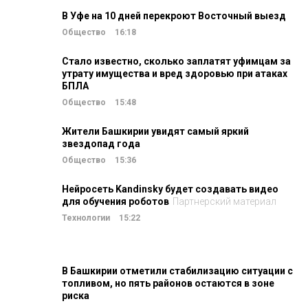
В Уфе на 10 дней перекроют Восточный выезд
Общество
16:18
Стало известно, сколько заплатят уфимцам за
утрату имущества и вред здоровью при атаках
БПЛА
Общество
15:48
Жители Башкирии увидят самый яркий
звездопад года
Общество
15:36
Нейросеть Kandinsky будет создавать видео
для обучения роботов
Партнерский материал
Технологии
15:22
В Башкирии отметили стабилизацию ситуации с
топливом, но пять районов остаются в зоне
риска