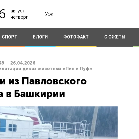
6
август
Уфа
четверг
СПОРТ
БЛОГИ
ФОТОФАКТ
СЮЖЕТЫ
38
26.04.2026
билитации диких животных «Пин и Пуф»
и из Павловского
 в Башкирии