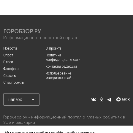
ГОРОБЗОР.РУ
Информационно - новостной портал
Новости
О проекте
Спорт
Политика
конфиденциальности
Блоги
Контакты редакции
Фотофакт
Использование
Сюжеты
материалов сайта
Спецпроекты
наверх
Горобзор.ру - информационный портал о главных событиях в
Уфе и Башкирии
Мы используем файлы cookie, чтобы улучшить