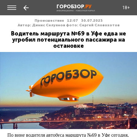
ГОРОБЗОР
.РУ
18+
ИНФОРМАЦИОННО - НОВОСТНОЙ ПОРТАЛ
Происшествия
12:07
30.07.2023
Автор: Динис Селуянов фото: Сергей Словохотов
Водитель маршрута №69 в Уфе едва не
угробил потенциального пассажира на
остановке
По вине водителя автобуса маршрута №69 в Уфе сегодня,