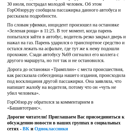
30 июля, пострадал молодой человек. Об этом
ГорОбзору.ру сообщила пассажирка данного автобуса и
рассказала подробности.
По словам уфимки, инцидент произошел на остановке
«Зеленая роща» в 11:25. В тот момент, когда парень
попытался зайти в автобус, водитель резко закрыл дверь и
нажал на газ. Парень ударился о транспортное средство и
остался лежать на асфальте, где тут же к нему подошли
прохожие. Сзади автобусу №69 сигналил его коллега с
другого маршрута, но тот так и не остановился.
Дорога до остановки «Трамплин» с места происшествия,
как рассказала собеседница нашего издания, происходила
под восклицания другой пассажирки. Она заявляла, что
напишет жалобу на водителя, потому что он «чуть не
убил человека».
ГорОбзор.ру обратился за комментарием в
«Башавтотранс».
Дорогие читатели! Приглашаем Вас присоединиться к
обсуждению новости в наших группах в социальных
сетях -
ВК
и
Одноклассники